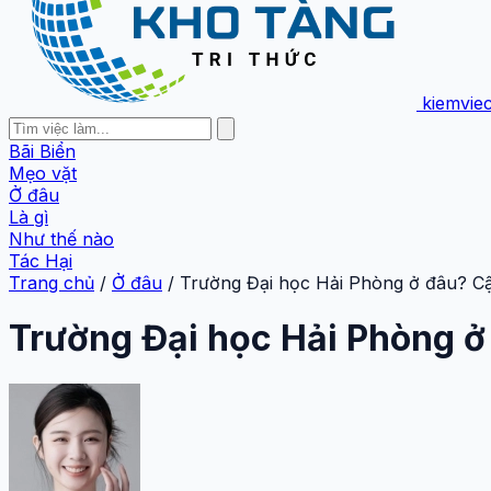
kiemvie
Bãi Biển
Mẹo vặt
Ở đâu
Là gì
Như thế nào
Tác Hại
Trang chủ
/
Ở đâu
/
Trường Đại học Hải Phòng ở đâu? Cậ
Trường Đại học Hải Phòng ở