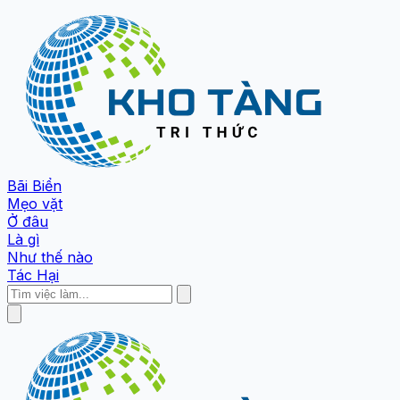
Bãi Biển
Mẹo vặt
Ở đâu
Là gì
Như thế nào
Tác Hại