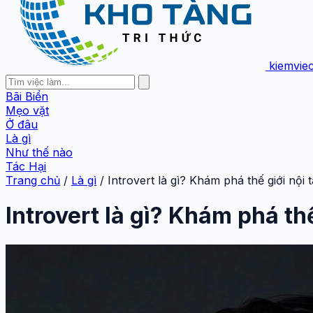
kiemvie
Bãi Biển
Mẹo vặt
Ở đâu
Là gì
Như thế nào
Tác Hại
Trang chủ
/
Là gì
/
Introvert là gì? Khám phá thế giới nộ
Introvert là gì? Khám phá th