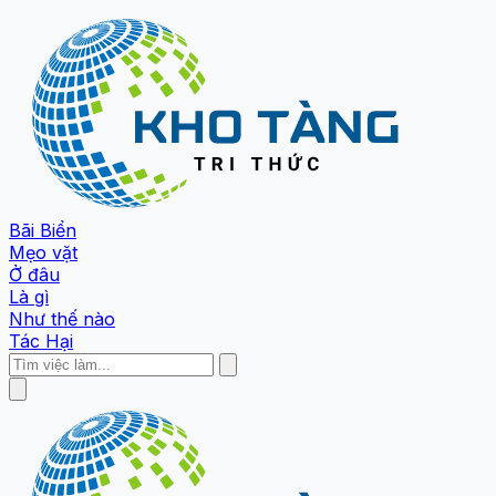
Bãi Biển
Mẹo vặt
Ở đâu
Là gì
Như thế nào
Tác Hại