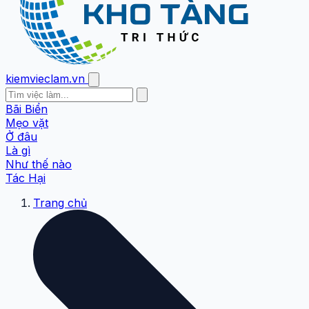
kiemvieclam.vn
Bãi Biển
Mẹo vặt
Ở đâu
Là gì
Như thế nào
Tác Hại
Trang chủ