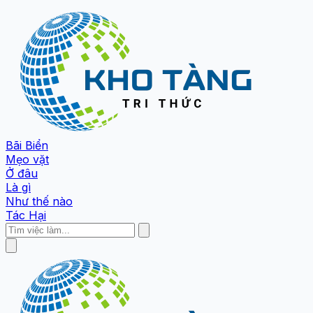
Bãi Biển
Mẹo vặt
Ở đâu
Là gì
Như thế nào
Tác Hại