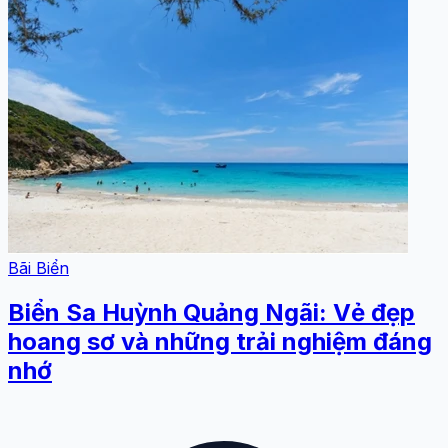
Bãi Biển
Biển Sa Huỳnh Quảng Ngãi: Vẻ đẹp
hoang sơ và những trải nghiệm đáng
nhớ