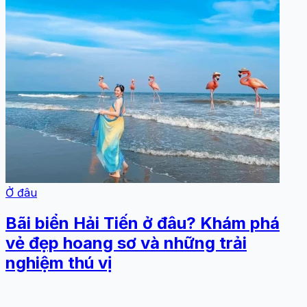
Ở đâu
Bãi biển Hải Tiến ở đâu? Khám phá
vẻ đẹp hoang sơ và những trải
nghiệm thú vị