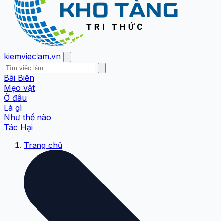
kiemvieclam.vn
Bãi Biển
Mẹo vặt
Ở đâu
Là gì
Như thế nào
Tác Hại
Trang chủ