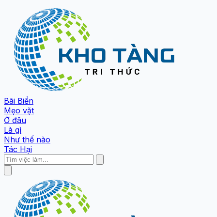
Bãi Biển
Mẹo vặt
Ở đâu
Là gì
Như thế nào
Tác Hại