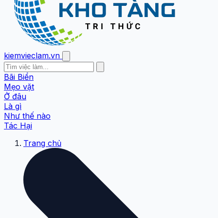
kiemvieclam.vn
Bãi Biển
Mẹo vặt
Ở đâu
Là gì
Như thế nào
Tác Hại
Trang chủ