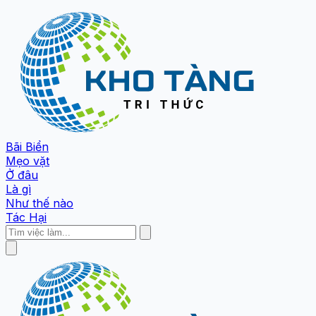
Bãi Biển
Mẹo vặt
Ở đâu
Là gì
Như thế nào
Tác Hại