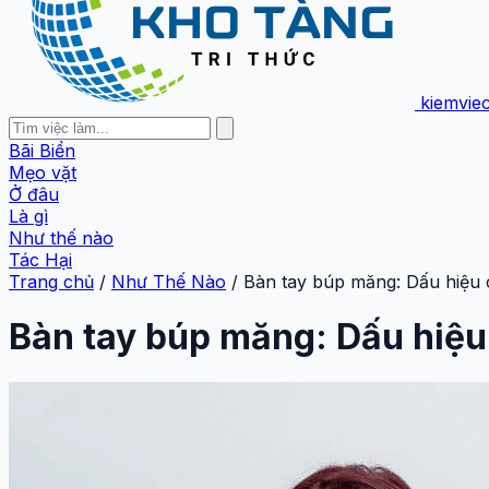
kiemvie
Bãi Biển
Mẹo vặt
Ở đâu
Là gì
Như thế nào
Tác Hại
Trang chủ
/
Như Thế Nào
/
Bàn tay búp măng: Dấu hiệu 
Bàn tay búp măng: Dấu hiệu