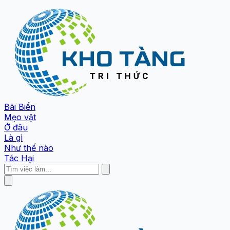
Bãi Biển
Mẹo vặt
Ở đâu
Là gì
Như thế nào
Tác Hại