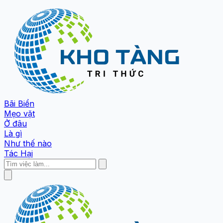
Bãi Biển
Mẹo vặt
Ở đâu
Là gì
Như thế nào
Tác Hại