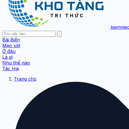
kiemvie
Bãi Biển
Mẹo vặt
Ở đâu
Là gì
Như thế nào
Tác Hại
Trang chủ