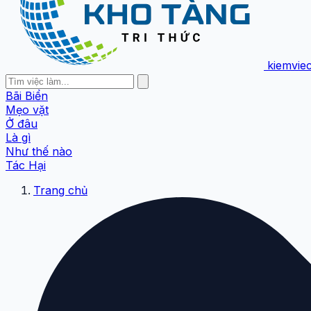
kiemvie
Bãi Biển
Mẹo vặt
Ở đâu
Là gì
Như thế nào
Tác Hại
Trang chủ