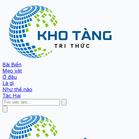
Bãi Biển
Mẹo vặt
Ở đâu
Là gì
Như thế nào
Tác Hại