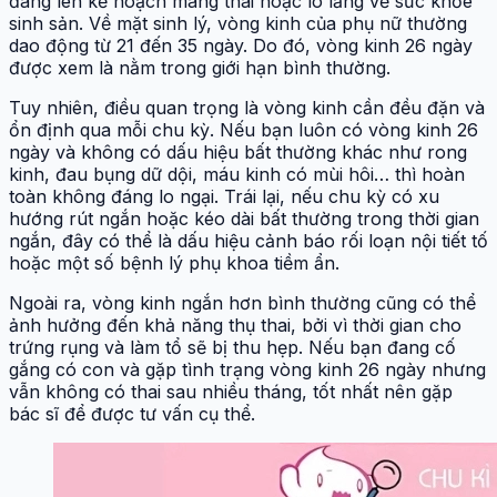
đang lên kế hoạch mang thai hoặc lo lắng về sức khỏe
sinh sản. Về mặt sinh lý, vòng kinh của phụ nữ thường
dao động từ 21 đến 35 ngày. Do đó, vòng kinh 26 ngày
được xem là nằm trong giới hạn bình thường.
Tuy nhiên, điều quan trọng là vòng kinh cần đều đặn và
ổn định qua mỗi chu kỳ. Nếu bạn luôn có vòng kinh 26
ngày và không có dấu hiệu bất thường khác như rong
kinh, đau bụng dữ dội, máu kinh có mùi hôi… thì hoàn
toàn không đáng lo ngại. Trái lại, nếu chu kỳ có xu
hướng rút ngắn hoặc kéo dài bất thường trong thời gian
ngắn, đây có thể là dấu hiệu cảnh báo rối loạn nội tiết tố
hoặc một số bệnh lý phụ khoa tiềm ẩn.
Ngoài ra, vòng kinh ngắn hơn bình thường cũng có thể
ảnh hưởng đến khả năng thụ thai, bởi vì thời gian cho
trứng rụng và làm tổ sẽ bị thu hẹp. Nếu bạn đang cố
gắng có con và gặp tình trạng vòng kinh 26 ngày nhưng
vẫn không có thai sau nhiều tháng, tốt nhất nên gặp
bác sĩ để được tư vấn cụ thể.