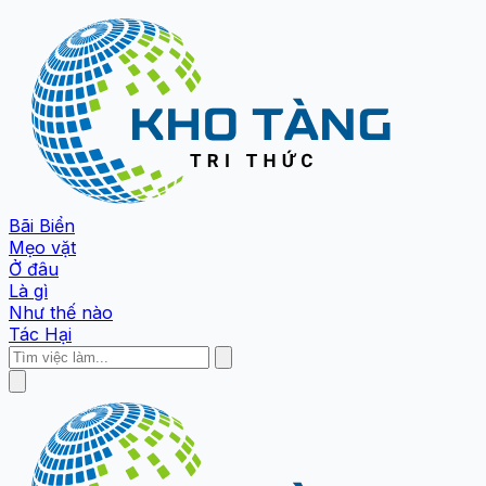
Bãi Biển
Mẹo vặt
Ở đâu
Là gì
Như thế nào
Tác Hại