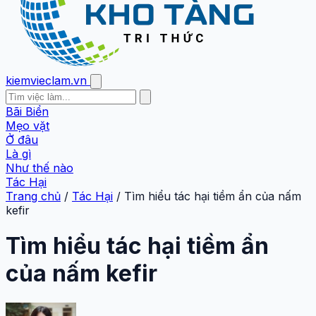
kiemvieclam.vn
Bãi Biển
Mẹo vặt
Ở đâu
Là gì
Như thế nào
Tác Hại
Trang chủ
/
Tác Hại
/
Tìm hiểu tác hại tiềm ẩn của nấm
kefir
Tìm hiểu tác hại tiềm ẩn
của nấm kefir