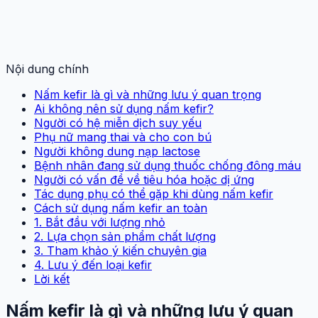
Nội dung chính
Nấm kefir là gì và những lưu ý quan trọng
Ai không nên sử dụng nấm kefir?
Người có hệ miễn dịch suy yếu
Phụ nữ mang thai và cho con bú
Người không dung nạp lactose
Bệnh nhân đang sử dụng thuốc chống đông máu
Người có vấn đề về tiêu hóa hoặc dị ứng
Tác dụng phụ có thể gặp khi dùng nấm kefir
Cách sử dụng nấm kefir an toàn
1. Bắt đầu với lượng nhỏ
2. Lựa chọn sản phẩm chất lượng
3. Tham khảo ý kiến chuyên gia
4. Lưu ý đến loại kefir
Lời kết
Nấm kefir là gì và những lưu ý quan