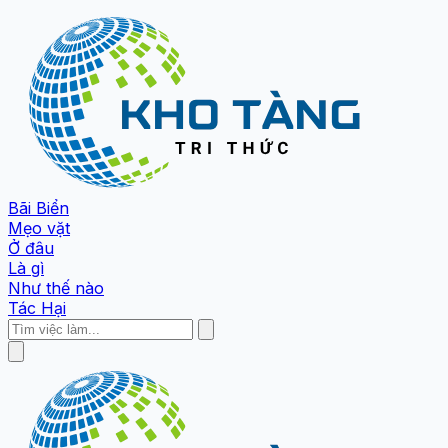
Bãi Biển
Mẹo vặt
Ở đâu
Là gì
Như thế nào
Tác Hại