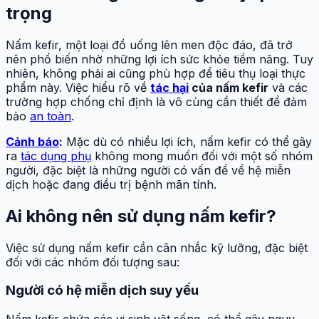
trọng
Nấm kefir, một loại đồ uống lên men độc đáo, đã trở
nên phổ biến nhờ những lợi ích sức khỏe tiềm năng. Tuy
nhiên, không phải ai cũng phù hợp để tiêu thụ loại thực
phẩm này. Việc hiểu rõ về
tác hại
của nấm kefir
và các
trường hợp chống chỉ định là vô cùng cần thiết để đảm
bảo
an toàn
.
Cảnh báo
:
Mặc dù có nhiều lợi ích, nấm kefir có thể gây
ra
tác dụng phụ
không mong muốn đối với một số nhóm
người, đặc biệt là những người có vấn đề về hệ miễn
dịch hoặc đang điều trị bệnh mãn tính.
Ai không nên sử dụng nấm kefir?
Việc sử dụng nấm kefir cần cân nhắc kỹ lưỡng, đặc biệt
đối với các nhóm đối tượng sau:
Người có hệ miễn dịch suy yếu
Nấm kefir chứa các vi sinh vật sống, có thể gây nguy