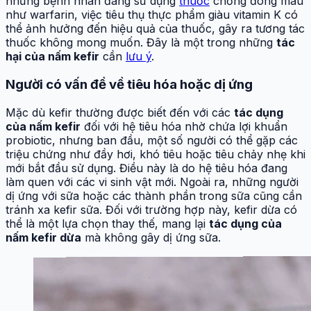
những bệnh nhân đang sử dụng
thuốc
chống đông máu
như warfarin, việc tiêu thụ thực phẩm giàu vitamin K có
thể ảnh hưởng đến hiệu quả của thuốc, gây ra tương tác
thuốc không mong muốn. Đây là một trong những
tác
hại của nấm kefir
cần
lưu ý
.
Người có vấn đề về tiêu hóa hoặc dị ứng
Mặc dù kefir thường được biết đến với các
tác dụng
của nấm kefir
đối với hệ tiêu hóa nhờ chứa lợi khuẩn
probiotic, nhưng ban đầu, một số người có thể gặp các
triệu chứng như đầy hơi, khó tiêu hoặc tiêu chảy nhẹ khi
mới bắt đầu sử dụng. Điều này là do hệ tiêu hóa đang
làm quen với các vi sinh vật mới. Ngoài ra, những người
dị ứng với sữa hoặc các thành phần trong sữa cũng cần
tránh xa kefir sữa. Đối với trường hợp này, kefir dừa có
thể là một lựa chọn thay thế, mang lại
tác dụng của
nấm kefir dừa
mà không gây dị ứng sữa.