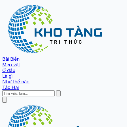
Bãi Biển
Mẹo vặt
Ở đâu
Là gì
Như thế nào
Tác Hại