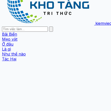
kiemvie
Bãi Biển
Mẹo vặt
Ở đâu
Là gì
Như thế nào
Tác Hại