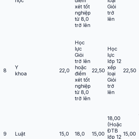
học
điểm
loại
xét tốt
Giỏi
nghiệp
trở
từ 8,0
lên
trở lên
Học
lực
Học
Giỏi
lực
trở lên
lớp 12
Y
hoặc
xếp
8
22,0
22,50
22,50
khoa
điểm
loại
xét tốt
Giỏi
nghiệp
trở
từ 8,0
lên
trở lên
18,00
(Hoặc
ĐTB
9
Luật
15,0
18,0
15,00
15,00
lớp 12