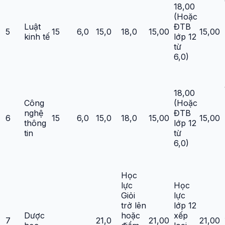
18,00
(Hoặc
Luật
ĐTB
5
15
6,0
15,0
18,0
15,00
15,00
kinh tế
lớp 12
từ
6,0)
18,00
Công
(Hoặc
nghệ
ĐTB
6
15
6,0
15,0
18,0
15,00
15,00
thông
lớp 12
tin
từ
6,0)
Học
lực
Học
Giỏi
lực
trở lên
lớp 12
Dược
hoặc
xếp
7
21,0
21,00
21,00