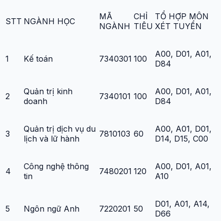
MÃ
CHỈ
TỔ HỢP MÔN
STT
NGÀNH HỌC
NGÀNH
TIÊU
XÉT TUYỂN
A00, D01, A01,
1
Kế toán
7340301
100
D84
Quản trị kinh
A00, D01, A01,
2
7340101
100
doanh
D84
Quản trị dịch vụ du
A00, A01, D01,
3
7810103
60
lịch và lữ hành
D14, D15, C00
Công nghệ thông
A00, D01, A01,
4
7480201
120
tin
A10
D01, A01, A14,
5
Ngôn ngữ Anh
7220201
50
D66