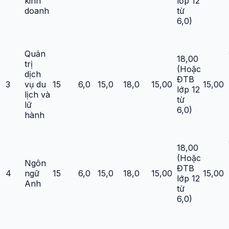
kinh
lớp 12
doanh
từ
6,0)
Quản
18,00
trị
(Hoặc
dịch
ĐTB
3
vụ du
15
6,0
15,0
18,0
15,00
15,00
lớp 12
lịch và
từ
lữ
6,0)
hành
18,00
(Hoặc
Ngôn
ĐTB
4
ngữ
15
6,0
15,0
18,0
15,00
15,00
lớp 12
Anh
từ
6,0)