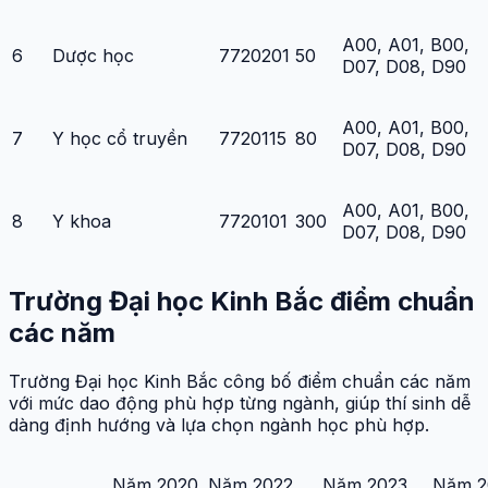
A00, A01, B00,
6
Dược học
7720201
50
D07, D08, D90
A00, A01, B00,
7
Y học cổ truyền
7720115
80
D07, D08, D90
A00, A01, B00,
8
Y khoa
7720101
300
D07, D08, D90
Trường Đại học Kinh Bắc điểm chuẩn
các năm
Trường Đại học Kinh Bắc công bố điểm chuẩn các năm
với mức dao động phù hợp từng ngành, giúp thí sinh dễ
dàng định hướng và lựa chọn ngành học phù hợp.
Năm 2020
Năm 2022
Năm 2023
Năm 2