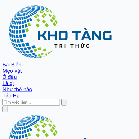
Bãi Biển
Mẹo vặt
Ở đâu
Là gì
Như thế nào
Tác Hại