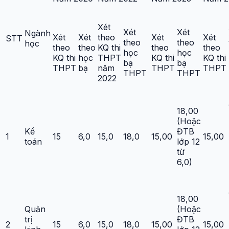
Xét
Xét
Xét
Ngành
Xét
Xét
theo
Xét
Xét
STT
theo
theo
học
theo
theo
KQ thi
theo
theo
học
học
KQ thi
học
THPT
KQ thi
KQ thi
bạ
bạ
THPT
bạ
năm
THPT
THPT
THPT
THPT
2022
18,00
(Hoặc
Kế
ĐTB
1
15
6,0
15,0
18,0
15,00
15,00
toán
lớp 12
từ
6,0)
18,00
Quản
(Hoặc
trị
ĐTB
2
15
6,0
15,0
18,0
15,00
15,00