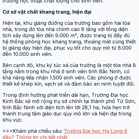
trường học thuật chất lượng cho sinh viên.
Cơ sở vật chất khang trang, hiện đại
Hiện tại, khu giảng đường của trường bao gồm hai tòa
nhà, trong đó tòa nhà chính cao 8 tầng với tổng diện
tích xây dựng lên đến 9.000 m², được trang bị đầy đủ
hệ thống phòng học khang trang, thoáng mát cùng thiết
bị giảng dạy hiện đại, phục vụ tốt cho quy mô từ 8.000
đến 10.000 sinh viên.
Bên cạnh đó, khu ký túc xá của trường là một tòa nhà 8
tầng nằm trong khu nhà ở sinh viên tỉnh Bắc Ninh, có
khả năng tiếp nhận 1.500 sinh viên. Các phòng ở được
thiết kế khép kín, sạch sẽ và đảm bảo an ninh tuyệt đối.
Trong định hướng phát triển dài hạn, Trường Đại học
Kinh Bắc sẽ mở rộng trụ sở chính tại thành phố Từ Sơn,
tỉnh Bắc Ninh với diện tích lên tới 28,1 ha, hứa hẹn trở
thành trung tâm giáo dục quy mô lớn và hiện đại trong
khu vực.
>>>Khám phá chiều sâu:
Trường Đại học Hạ Long ở
đâu? Thông tin chi tiết nhất