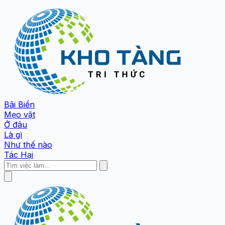
Bãi Biển
Mẹo vặt
Ở đâu
Là gì
Như thế nào
Tác Hại