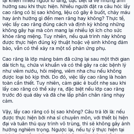
lại khiến nhiều người lo lắng, đặc biệt là về những ảnh
hưởng sau khi thực hiện. Nhiều người đặt ra câu hỏi: lấy
cao răng có bị sao không, liệu có gây ê buốt, chảy máu
hay ảnh hưởng gì đến men răng hay không? Thực tế,
việc lấy cao răng đúng cách và định kỳ không những
không gây hại mà còn mang lại nhiều lợi ích cho sức
khỏe răng miệng. Tuy nhiên, nếu quá trình này không
được thực hiện đúng kỹ thuật hoặc vệ sinh không đảm
bảo, vẫn có thể xảy ra một số phản ứng phụ.
Cao răng là lớp mảng bám đã cứng lại sau một thời gian
dài tích tụ, chứa vi khuẩn và có thể gây ra các bệnh lý
như viêm nướu, hôi miệng, viêm nha chu nếu không
được loại bỏ kịp thời. Do đó, việc lấy cao răng là hoàn
toàn cần thiết. Tuy nhiên, cảm giác ê buốt nhẹ sau khi
lấy cao răng có thể xảy ra, đặc biệt nếu lớp cao răng
trước đó quá dày và đã che lấp phần chân răng nhạy
cảm.
Vậy, lấy cao răng có bị sao không? Câu trả lời là: nếu
được thực hiện bởi nha sĩ chuyên môn, với thiết bị hiện
đại và tuân thủ quy trình vô trùng, thì sẽ không gây ảnh
hưởng nghiêm trọng. Ngược lại, nếu tự ý thực hiện tại