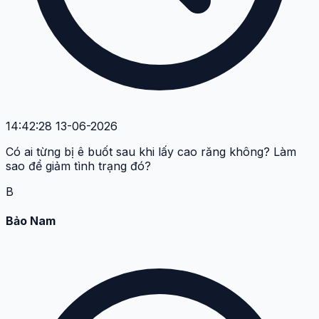
Mỗi lần lấy cao răng xong răng lại thấy sạch sẽ hơn
hẳn. Nhưng mà cũng lo lo không biết có bị ảnh hưởng gì
không.
T
Thùy Linh