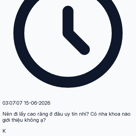
14:42:28 13-06-2026
Có ai từng bị ê buốt sau khi lấy cao răng không? Làm
sao để giảm tình trạng đó?
B
Bảo Nam