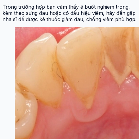
buốt sau lấy cao răng
Nếu sau khi lấy cao răng bạn gặp tình trạng ê buốt nhẹ
hoặc chảy máu chân răng trong 1–2 ngày đầu, bạn
hoàn toàn có thể áp dụng một số mẹo chữa trị tại nhà
đơn giản để cải thiện tình trạng này:
Súc miệng bằng nước muối ấm: Nước muối giúp sát
khuẩn, giảm viêm, làm dịu nướu. Nên súc 2–3 lần/ngày,
đặc biệt sau khi ăn.
Tránh ăn đồ quá nóng hoặc quá lạnh: Trong vài ngày
đầu sau khi lấy cao răng, nên ưu tiên các món ăn mềm,
ấm, dễ nuốt để tránh kích ứng vùng lợi.
Dùng kem đánh răng dành cho răng nhạy cảm: Các loại
kem này chứa thành phần giúp làm dịu cảm giác ê buốt
nhanh chóng.
Không chải răng quá mạnh: Dùng bàn chải lông mềm và
thao tác nhẹ nhàng để tránh tổn thương vùng nướu mới
được làm sạch.