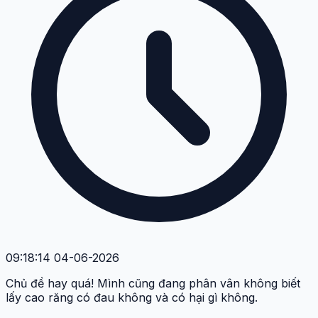
Bình luận
Họ và tên *
Email *
Nội dung bình luận *
Gửi bình luận
M
Minh Khang