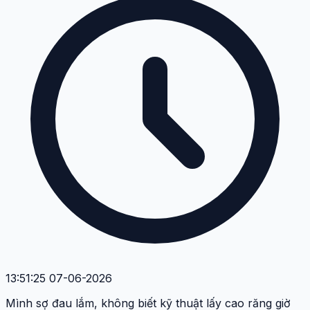
18:58:05 06-06-2026
Ai có kinh nghiệm lấy cao răng rồi chia sẻ với ạ. Có cần
kiêng khem gì sau khi lấy không?
T
Thảo Vy