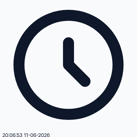
13:56:04 10-06-2026
Tác hại tiềm ẩn mà bài viết đề cập là gì vậy ạ? Có nguy
hiểm lắm không?
Q
Quang Huy