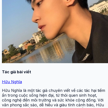
Khám phá thêm:
Jailbreak có bị sao không và những
rủi ro cần biết ngay
Hy vọng qua bài viết, bạn đã hiểu rõ lấy cao răng có bị
sao không và tầm quan trọng của việc vệ sinh răng
miệng định kỳ. Đừng để những hiểu lầm khiến bạn bỏ
qua bước chăm sóc răng miệng quan trọng này. Hãy lấy
cao răng đúng cách và đúng thời điểm.