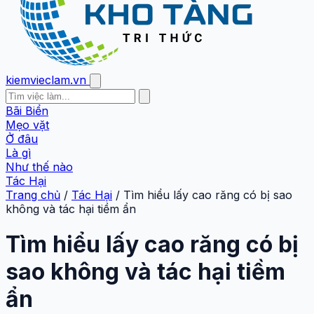
kiemvieclam.vn
Bãi Biển
Mẹo vặt
Ở đâu
Là gì
Như thế nào
Tác Hại
Trang chủ
/
Tác Hại
/
Tìm hiểu lấy cao răng có bị sao
không và tác hại tiềm ẩn
Tìm hiểu lấy cao răng có bị
sao không và tác hại tiềm
ẩn