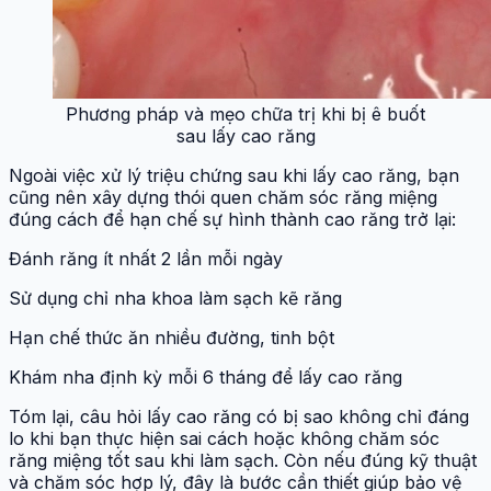
Trong trường hợp bạn cảm thấy ê buốt nghiêm trọng,
kèm theo sưng đau hoặc có dấu hiệu viêm, hãy đến gặp
nha sĩ để được kê thuốc giảm đau, chống viêm phù hợp.