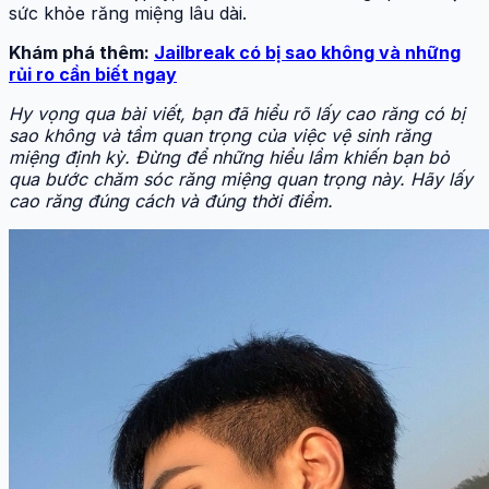
Phương pháp và mẹo chữa trị khi bị ê buốt
sau lấy cao răng
Ngoài việc xử lý triệu chứng sau khi lấy cao răng, bạn
cũng nên xây dựng thói quen chăm sóc răng miệng
đúng cách để hạn chế sự hình thành cao răng trở lại:
Đánh răng ít nhất 2 lần mỗi ngày
Sử dụng chỉ nha khoa làm sạch kẽ răng
Hạn chế thức ăn nhiều đường, tinh bột
Khám nha định kỳ mỗi 6 tháng để lấy cao răng
Tóm lại, câu hỏi lấy cao răng có bị sao không chỉ đáng
lo khi bạn thực hiện sai cách hoặc không chăm sóc
răng miệng tốt sau khi làm sạch. Còn nếu đúng kỹ thuật
và chăm sóc hợp lý, đây là bước cần thiết giúp bảo vệ
sức khỏe răng miệng lâu dài.