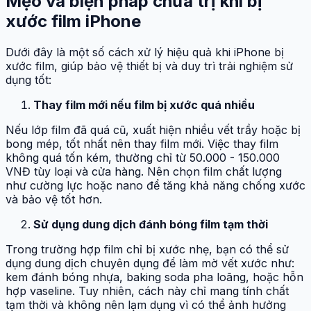
Mẹo và biện pháp chữa trị khi bị
xước film iPhone
Dưới đây là một số cách xử lý hiệu quả khi iPhone bị
xước film, giúp bảo vệ thiết bị và duy trì trải nghiệm sử
dụng tốt:
Thay film mới nếu film bị xước quá nhiều
Nếu lớp film đã quá cũ, xuất hiện nhiều vết trầy hoặc bị
bong mép, tốt nhất nên thay film mới. Việc thay film
không quá tốn kém, thường chỉ từ 50.000 - 150.000
VNĐ tùy loại và cửa hàng. Nên chọn film chất lượng
như cường lực hoặc nano để tăng khả năng chống xước
và bảo vệ tốt hơn.
Sử dụng dung dịch đánh bóng film tạm thời
Trong trường hợp film chỉ bị xước nhẹ, bạn có thể sử
dụng dung dịch chuyên dụng để làm mờ vết xước như:
kem đánh bóng nhựa, baking soda pha loãng, hoặc hỗn
hợp vaseline. Tuy nhiên, cách này chỉ mang tính chất
tạm thời và không nên lạm dụng vì có thể ảnh hưởng