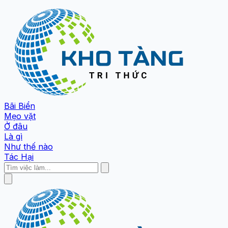
Bãi Biển
Mẹo vặt
Ở đâu
Là gì
Như thế nào
Tác Hại