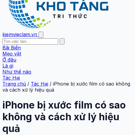
kiemvieclam.vn
Bãi Biển
Mẹo vặt
Ở đâu
Là gì
Như thế nào
Tác Hại
Trang chủ
/
Tác Hại
/
iPhone bị xước film có sao không
và cách xử lý hiệu quả
iPhone bị xước film có sao
không và cách xử lý hiệu
quả