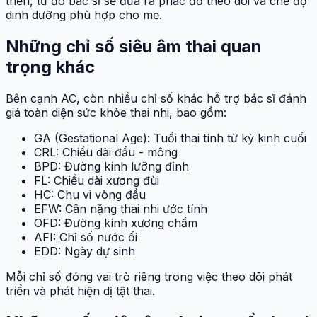
triển, từ đó bác sĩ sẽ đưa ra phác đồ theo dõi và chế độ
dinh dưỡng phù hợp cho mẹ.
Những chỉ số siêu âm thai quan
trọng khác
Bên cạnh AC, còn nhiều chỉ số khác hỗ trợ bác sĩ đánh
giá toàn diện sức khỏe thai nhi, bao gồm:
GA (Gestational Age): Tuổi thai tính từ kỳ kinh cuối
CRL: Chiều dài đầu - mông
BPD: Đường kính lưỡng đỉnh
FL: Chiều dài xương đùi
HC: Chu vi vòng đầu
EFW: Cân nặng thai nhi ước tính
OFD: Đường kính xương chẩm
AFI: Chỉ số nước ối
EDD: Ngày dự sinh
Mỗi chỉ số đóng vai trò riêng trong việc theo dõi phát
triển và phát hiện dị tật thai.