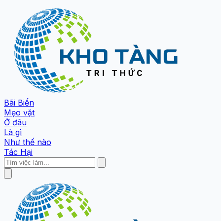
Bãi Biển
Mẹo vặt
Ở đâu
Là gì
Như thế nào
Tác Hại