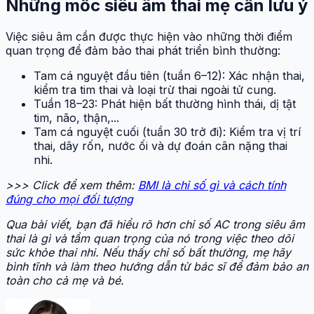
Những mốc siêu âm thai mẹ cần lưu ý
Việc siêu âm cần được thực hiện vào những thời điểm
quan trọng để đảm bảo thai phát triển bình thường:
Tam cá nguyệt đầu tiên (tuần 6–12): Xác nhận thai,
kiểm tra tim thai và loại trừ thai ngoài tử cung.
Tuần 18–23: Phát hiện bất thường hình thái, dị tật
tim, não, thận,...
Tam cá nguyệt cuối (tuần 30 trở đi): Kiểm tra vị trí
thai, dây rốn, nước ối và dự đoán cân nặng thai
nhi.
>>> Click để xem thêm:
BMI là chỉ số gì và cách tính
đúng cho mọi đối tượng
Qua bài viết, bạn đã hiểu rõ hơn chỉ số AC trong siêu âm
thai là gì và tầm quan trọng của nó trong việc theo dõi
sức khỏe thai nhi. Nếu thấy chỉ số bất thường, mẹ hãy
bình tĩnh và làm theo hướng dẫn từ bác sĩ để đảm bảo an
toàn cho cả mẹ và bé.