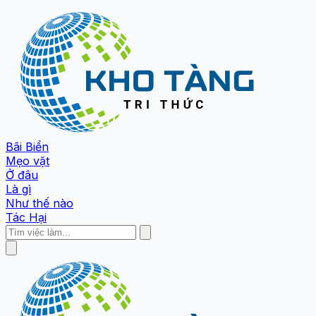
Bãi Biển
Mẹo vặt
Ở đâu
Là gì
Như thế nào
Tác Hại