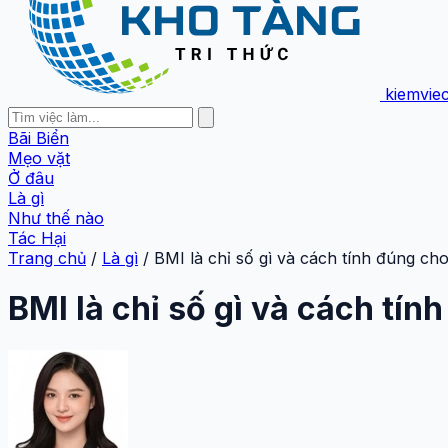
kiemvie
Bãi Biển
Mẹo vặt
Ở đâu
Là gì
Như thế nào
Tác Hại
Trang chủ
/
Là gì
/
BMI là chỉ số gì và cách tính đúng ch
BMI là chỉ số gì và cách tín