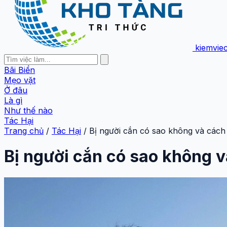
kiemvie
Bãi Biển
Mẹo vặt
Ở đâu
Là gì
Như thế nào
Tác Hại
Trang chủ
/
Tác Hại
/
Bị người cắn có sao không và cách 
Bị người cắn có sao không v