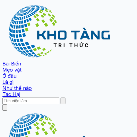
Bãi Biển
Mẹo vặt
Ở đâu
Là gì
Như thế nào
Tác Hại