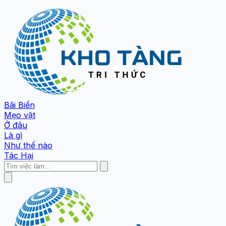
Bãi Biển
Mẹo vặt
Ở đâu
Là gì
Như thế nào
Tác Hại