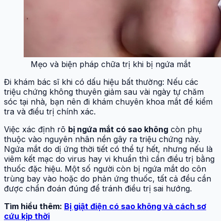
Mẹo và biện pháp chữa trị khi bị ngứa mắt
Đi khám bác sĩ khi có dấu hiệu bất thường: Nếu các
triệu chứng không thuyên giảm sau vài ngày tự chăm
sóc tại nhà, bạn nên đi khám chuyên khoa mắt để kiểm
tra và điều trị chính xác.
Việc xác định rõ
bị ngứa mắt có sao không
còn phụ
thuộc vào nguyên nhân nền gây ra triệu chứng này.
Ngứa mắt do dị ứng thời tiết có thể tự hết, nhưng nếu là
viêm kết mạc do virus hay vi khuẩn thì cần điều trị bằng
thuốc đặc hiệu. Một số người còn bị ngứa mắt do côn
trùng bay vào hoặc do phản ứng thuốc, tất cả đều cần
được chẩn đoán đúng để tránh điều trị sai hướng.
Tìm hiểu thêm:
Bị giật điện có sao không và cách sơ
cứu kịp thời