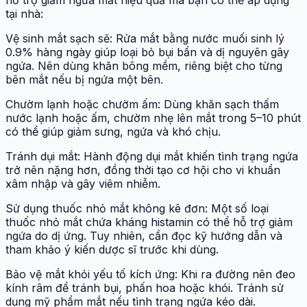
hỗ trợ giảm ngứa mắt hiệu quả mà bạn có thể áp dụng
tại nhà:
Vệ sinh mắt sạch sẽ: Rửa mắt bằng nước muối sinh lý
0.9% hàng ngày giúp loại bỏ bụi bẩn và dị nguyên gây
ngứa. Nên dùng khăn bông mềm, riêng biệt cho từng
bên mắt nếu bị ngứa một bên.
Chườm lạnh hoặc chườm ấm: Dùng khăn sạch thấm
nước lạnh hoặc ấm, chườm nhẹ lên mắt trong 5–10 phút
có thể giúp giảm sưng, ngứa và khó chịu.
Tránh dụi mắt: Hành động dụi mắt khiến tình trạng ngứa
trở nên nặng hơn, đồng thời tạo cơ hội cho vi khuẩn
xâm nhập và gây viêm nhiễm.
Sử dụng thuốc nhỏ mắt không kê đơn: Một số loại
thuốc nhỏ mắt chứa kháng histamin có thể hỗ trợ giảm
ngứa do dị ứng. Tuy nhiên, cần đọc kỹ hướng dẫn và
tham khảo ý kiến dược sĩ trước khi dùng.
Bảo vệ mắt khỏi yếu tố kích ứng: Khi ra đường nên đeo
kính râm để tránh bụi, phấn hoa hoặc khói. Tránh sử
dụng mỹ phẩm mắt nếu tình trạng ngứa kéo dài.