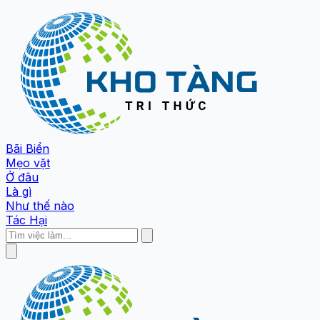
Bãi Biển
Mẹo vặt
Ở đâu
Là gì
Như thế nào
Tác Hại