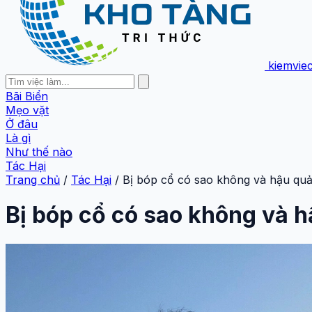
kiemvie
Bãi Biển
Mẹo vặt
Ở đâu
Là gì
Như thế nào
Tác Hại
Trang chủ
/
Tác Hại
/
Bị bóp cổ có sao không và hậu qu
Bị bóp cổ có sao không và 