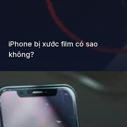
iPhone bị xước film có sao
không?
Đang mở
https://kiemvieclam.vn/iphone-bi-xuoc-film-co-sao-khong