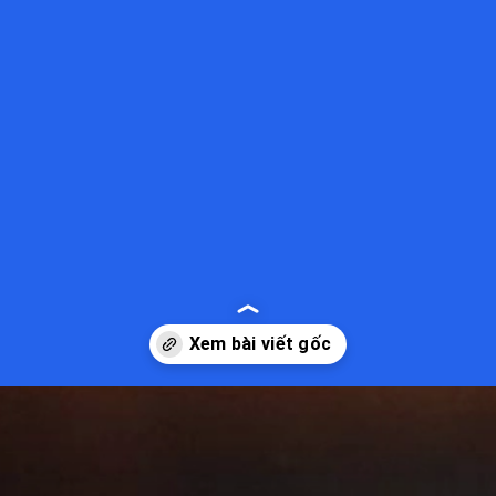
Đang mở
https://kiemvieclam.vn/iphone-bi-xuoc-film-co-sao-khong