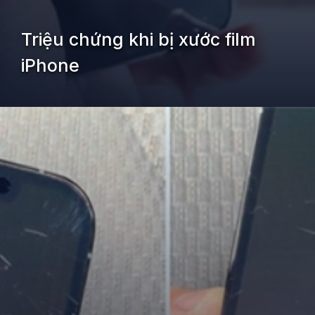
Triệu chứng khi bị xước film
iPhone
Đang mở
https://kiemvieclam.vn/iphone-bi-xuoc-film-co-sao-khong