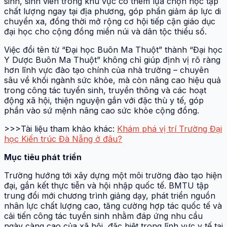
sinh, sinh viên trong khu vực có thêm lựa chọn học tập
chất lượng ngay tại địa phương, góp phần giảm áp lực di
chuyển xa, đồng thời mở rộng cơ hội tiếp cận giáo dục
đại học cho cộng đồng miền núi và dân tộc thiểu số.
Việc đổi tên từ “Đại học Buôn Ma Thuột” thành “Đại học
Y Dược Buôn Ma Thuột” không chỉ giúp định vị rõ ràng
hơn lĩnh vực đào tạo chính của nhà trường – chuyên
sâu về khối ngành sức khỏe, mà còn nâng cao hiệu quả
trong công tác tuyển sinh, truyền thông và các hoạt
động xã hội, thiện nguyện gắn với đặc thù y tế, góp
phần vào sứ mệnh nâng cao sức khỏe cộng đồng.
>>>Tài liệu tham khảo khác:
Khám phá vị trí Trường Đại
học Kiến trúc Đà Nẵng ở đâu?
Mục tiêu phát triển
Trường hướng tới xây dựng một môi trường đào tạo hiện
đại, gắn kết thực tiễn và hội nhập quốc tế. BMTU tập
trung đổi mới chương trình giảng dạy, phát triển nguồn
nhân lực chất lượng cao, tăng cường hợp tác quốc tế và
cải tiến công tác tuyển sinh nhằm đáp ứng nhu cầu
ngày càng cao của xã hội, đặc biệt trong lĩnh vực y tế tại