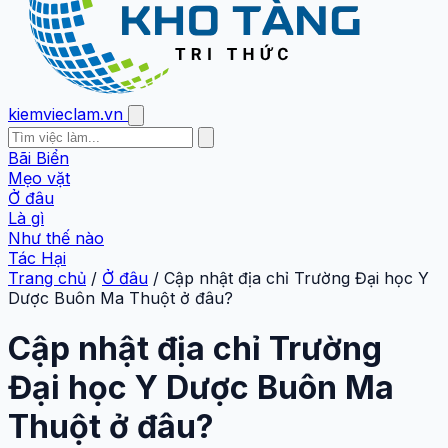
kiemvieclam.vn
Bãi Biển
Mẹo vặt
Ở đâu
Là gì
Như thế nào
Tác Hại
Trang chủ
/
Ở đâu
/
Cập nhật địa chỉ Trường Đại học Y
Dược Buôn Ma Thuột ở đâu?
Cập nhật địa chỉ Trường
Đại học Y Dược Buôn Ma
Thuột ở đâu?