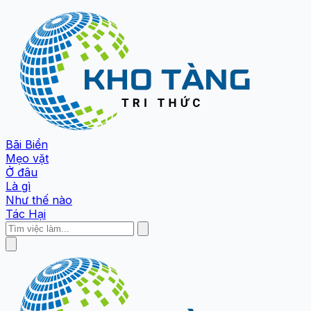
Bãi Biển
Mẹo vặt
Ở đâu
Là gì
Như thế nào
Tác Hại