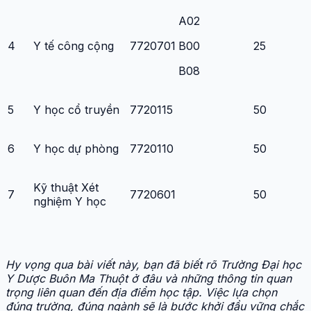
A02
4
Y tế công cộng
7720701
B00
25
B08
5
Y học cổ truyền
7720115
50
6
Y học dự phòng
7720110
50
Kỹ thuật Xét
7
7720601
50
nghiệm Y học
Hy vọng qua bài viết này, bạn đã biết rõ Trường Đại học
Y Dược Buôn Ma Thuột ở đâu và những thông tin quan
trọng liên quan đến địa điểm học tập. Việc lựa chọn
đúng trường, đúng ngành sẽ là bước khởi đầu vững chắc