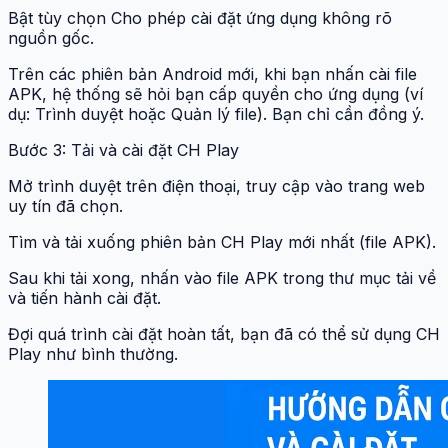
Bật tùy chọn Cho phép cài đặt ứng dụng không rõ
nguồn gốc.
Trên các phiên bản Android mới, khi bạn nhấn cài file
APK, hệ thống sẽ hỏi bạn cấp quyền cho ứng dụng (ví
dụ: Trình duyệt hoặc Quản lý file). Bạn chỉ cần đồng ý.
Bước 3: Tải và cài đặt CH Play
Mở trình duyệt trên điện thoại, truy cập vào trang web
uy tín đã chọn.
Tìm và tải xuống phiên bản CH Play mới nhất (file APK).
Sau khi tải xong, nhấn vào file APK trong thư mục tải về
và tiến hành cài đặt.
Đợi quá trình cài đặt hoàn tất, bạn đã có thể sử dụng CH
Play như bình thường.