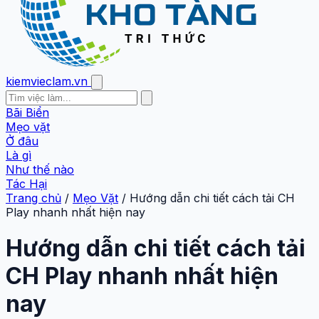
kiemvieclam.vn
Bãi Biển
Mẹo vặt
Ở đâu
Là gì
Như thế nào
Tác Hại
Trang chủ
/
Mẹo Vặt
/
Hướng dẫn chi tiết cách tải CH
Play nhanh nhất hiện nay
Hướng dẫn chi tiết cách tải
CH Play nhanh nhất hiện
nay