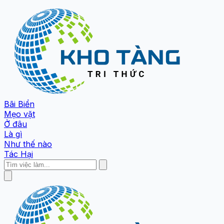
Bãi Biển
Mẹo vặt
Ở đâu
Là gì
Như thế nào
Tác Hại