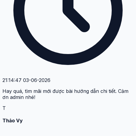
21:14:47 03-06-2026
Hay quá, tìm mãi mới được bài hướng dẫn chi tiết. Cảm
ơn admin nhé!
T
Thảo Vy