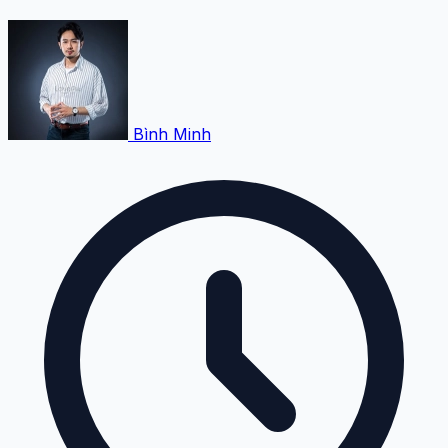
Bình Minh