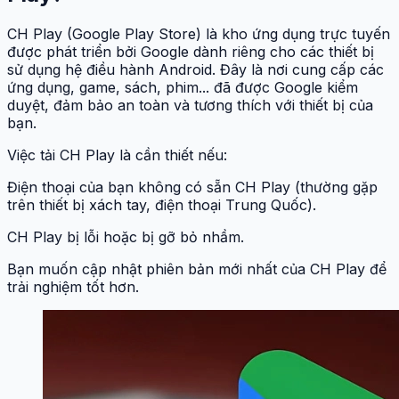
CH Play (Google Play Store) là kho ứng dụng trực tuyến
được phát triển bởi Google dành riêng cho các thiết bị
sử dụng hệ điều hành Android. Đây là nơi cung cấp các
ứng dụng, game, sách, phim... đã được Google kiểm
duyệt, đảm bảo an toàn và tương thích với thiết bị của
bạn.
Việc tải CH Play là cần thiết nếu:
Điện thoại của bạn không có sẵn CH Play (thường gặp
trên thiết bị xách tay, điện thoại Trung Quốc).
CH Play bị lỗi hoặc bị gỡ bỏ nhầm.
Bạn muốn cập nhật phiên bản mới nhất của CH Play để
trải nghiệm tốt hơn.