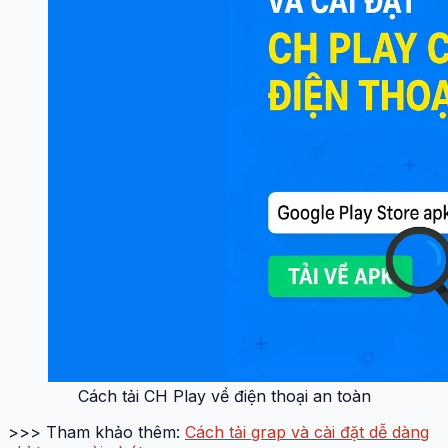
Cách tải CH Play về điện thoại an toàn
>>> Tham khảo thêm:
Cách tải grap và cài đặt dễ dàng