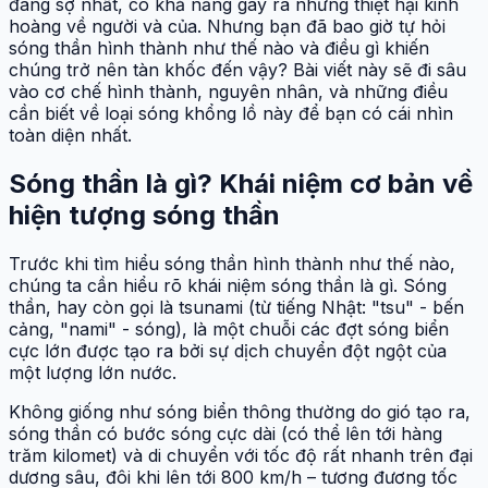
đáng sợ nhất, có khả năng gây ra những thiệt hại kinh
hoàng về người và của. Nhưng bạn đã bao giờ tự hỏi
sóng thần hình thành như thế nào và điều gì khiến
chúng trở nên tàn khốc đến vậy? Bài viết này sẽ đi sâu
vào cơ chế hình thành, nguyên nhân, và những điều
cần biết về loại sóng khổng lồ này để bạn có cái nhìn
toàn diện nhất.
Sóng thần là gì? Khái niệm cơ bản về
hiện tượng sóng thần
Trước khi tìm hiểu sóng thần hình thành như thế nào,
chúng ta cần hiểu rõ khái niệm sóng thần là gì. Sóng
thần, hay còn gọi là tsunami (từ tiếng Nhật: "tsu" - bến
cảng, "nami" - sóng), là một chuỗi các đợt sóng biển
cực lớn được tạo ra bởi sự dịch chuyển đột ngột của
một lượng lớn nước.
Không giống như sóng biển thông thường do gió tạo ra,
sóng thần có bước sóng cực dài (có thể lên tới hàng
trăm kilomet) và di chuyển với tốc độ rất nhanh trên đại
dương sâu, đôi khi lên tới 800 km/h – tương đương tốc