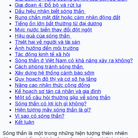
Giai đoạn 4: Đổ bộ và rút lui
Dấu hiệu nhận biết sóng thần
Rung chấn mặt đất hoặc cảm nhận động đất
Tiếng ồn lớn bất thường từ đại dương
Mực nước biển thay đổi đột ngột
Hậu quả của sóng thần
Thiệt hại về người và tài sản
Ảnh hưởng đến môi trường
Tác động kinh tế xã hội
Sóng thần ở Việt Nam có khả năng xảy ra không?
Cách phòng tránh sóng thần
Xây dựng hệ thống cảnh báo sớm
Quy hoạch đô thị và cơ sở hạ tầng
Nâng cao nhận thức cộng đồng
Kế hoạch sơ tán cá nhân và gia đình
Một số câu hỏi thường gặp về sóng thần
Sóng thần có lợi ích gì không?
Hiện tượng mây sóng thần là gì?
Vì sao có sóng thần?
Kết luận
Sóng thần là một trong những hiện tượng thiên nhiên