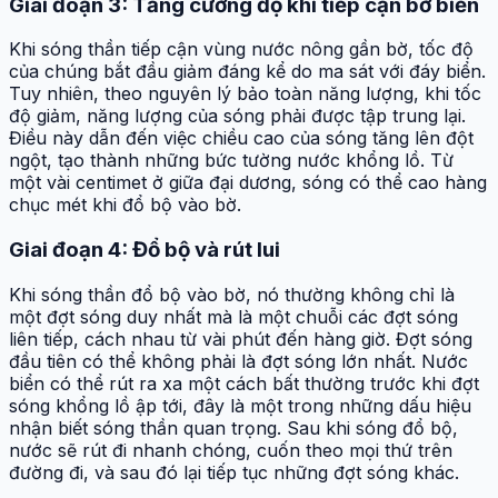
Giai đoạn 3: Tăng cường độ khi tiếp cận bờ biển
Khi sóng thần tiếp cận vùng nước nông gần bờ, tốc độ
của chúng bắt đầu giảm đáng kể do ma sát với đáy biển.
Tuy nhiên, theo nguyên lý bảo toàn năng lượng, khi tốc
độ giảm, năng lượng của sóng phải được tập trung lại.
Điều này dẫn đến việc chiều cao của sóng tăng lên đột
ngột, tạo thành những bức tường nước khổng lồ. Từ
một vài centimet ở giữa đại dương, sóng có thể cao hàng
chục mét khi đổ bộ vào bờ.
Giai đoạn 4: Đổ bộ và rút lui
Khi sóng thần đổ bộ vào bờ, nó thường không chỉ là
một đợt sóng duy nhất mà là một chuỗi các đợt sóng
liên tiếp, cách nhau từ vài phút đến hàng giờ. Đợt sóng
đầu tiên có thể không phải là đợt sóng lớn nhất. Nước
biển có thể rút ra xa một cách bất thường trước khi đợt
sóng khổng lồ ập tới, đây là một trong những dấu hiệu
nhận biết sóng thần quan trọng. Sau khi sóng đổ bộ,
nước sẽ rút đi nhanh chóng, cuốn theo mọi thứ trên
đường đi, và sau đó lại tiếp tục những đợt sóng khác.