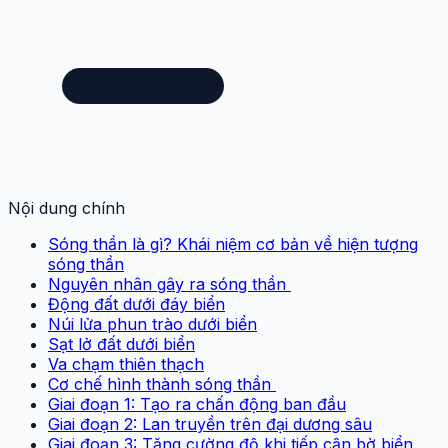
Nội dung chính
Sóng thần là gì? Khái niệm cơ bản về hiện tượng
sóng thần
Nguyên nhân gây ra sóng thần
Động đất dưới đáy biển
Núi lửa phun trào dưới biển
Sạt lở đất dưới biển
Va chạm thiên thạch
Cơ chế hình thành sóng thần
Giai đoạn 1: Tạo ra chấn động ban đầu
Giai đoạn 2: Lan truyền trên đại dương sâu
Giai đoạn 3: Tăng cường độ khi tiếp cận bờ biển