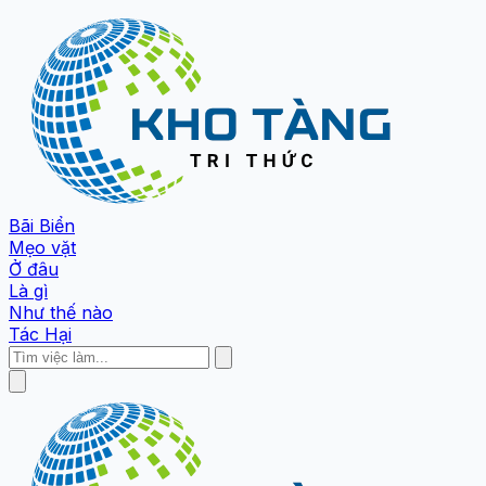
Bãi Biển
Mẹo vặt
Ở đâu
Là gì
Như thế nào
Tác Hại