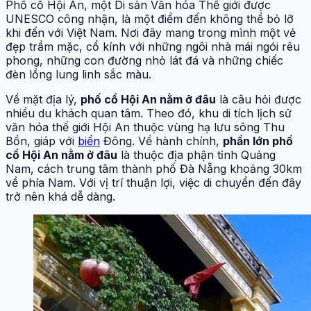
Phố cổ Hội An, một Di sản Văn hóa Thế giới được
UNESCO công nhận, là một điểm đến không thể bỏ lỡ
khi đến với Việt Nam. Nơi đây mang trong mình một vẻ
đẹp trầm mặc, cổ kính với những ngôi nhà mái ngói rêu
phong, những con đường nhỏ lát đá và những chiếc
đèn lồng lung linh sắc màu.
Về mặt địa lý,
phố cổ Hội An nằm ở đâu
là câu hỏi được
nhiều du khách quan tâm. Theo đó, khu di tích lịch sử
văn hóa thế giới Hội An thuộc vùng hạ lưu sông Thu
Bồn, giáp với
biển
Đông. Về hành chính,
phần lớn phố
cổ Hội An nằm ở đâu
là thuộc địa phận tỉnh Quảng
Nam, cách trung tâm thành phố Đà Nẵng khoảng 30km
về phía Nam. Với vị trí thuận lợi, việc di chuyển đến đây
trở nên khá dễ dàng.