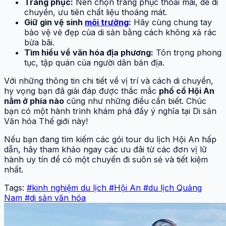
Trang phục:
Nên chọn trang phục thoải mái, dễ di
chuyển, ưu tiên chất liệu thoáng mát.
Giữ gìn vệ sinh
môi trường
:
Hãy cùng chung tay
bảo vệ vẻ đẹp của di sản bằng cách không xả rác
bừa bãi.
Tìm hiểu về văn hóa địa phương:
Tôn trọng phong
tục, tập quán của người dân bản địa.
Với những thông tin chi tiết về vị trí và cách di chuyển,
hy vọng bạn đã giải đáp được thắc mắc
phố cổ Hội An
nằm ở phía nào
cũng như những điều cần biết. Chúc
bạn có một hành trình khám phá đầy ý nghĩa tại Di sản
Văn hóa Thế giới này!
Nếu bạn đang tìm kiếm các gói tour du lịch Hội An hấp
dẫn, hãy tham khảo ngay các ưu đãi từ các đơn vị lữ
hành uy tín để có một chuyến đi suôn sẻ và tiết kiệm
nhất.
Tags:
#kinh nghiệm du lịch
#Hội An
#du lịch Quảng
Nam
#di sản văn hóa