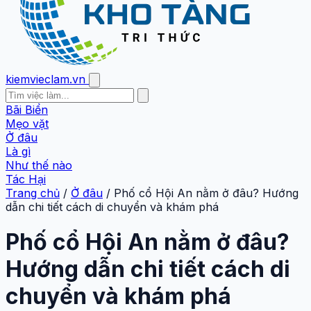
kiemvieclam.vn
Bãi Biển
Mẹo vặt
Ở đâu
Là gì
Như thế nào
Tác Hại
Trang chủ
/
Ở đâu
/
Phố cổ Hội An nằm ở đâu? Hướng
dẫn chi tiết cách di chuyển và khám phá
Phố cổ Hội An nằm ở đâu?
Hướng dẫn chi tiết cách di
chuyển và khám phá