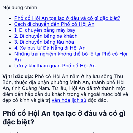
Nội dung chính
Phố cổ Hội An tọa lạc ở đâu và có gì đặc biệt?
Cách di chuyển đến Phố cổ Hội An
1. Di chuyển bằng máy bay
2. Di chuyển bằng xe khách
3. Di chuyển bằng tàu hỏa
4. Xe bus từ Đà Nẵng đi Hội An
Những trải nghiệm không thể bỏ lỡ tại Phố cổ Hội
An
Lưu ý khi tham quan Phố cổ Hội An
Vị trí đắc địa:
Phố cổ Hội An nằm ở hạ lưu sông Thu
Bồn, thuộc địa phận phường Minh An, thành phố Hội
An, tỉnh Quảng Nam. Từ lâu, Hội An đã trở thành một
điểm đến hấp dẫn du khách trong và ngoài nước bởi vẻ
đẹp cổ kính và giá trị
văn hóa
lịch sử
độc đáo.
Phố cổ Hội An tọa lạc ở đâu và có gì
đặc biệt?