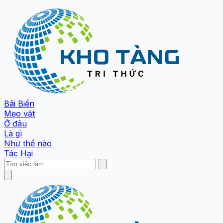
Bãi Biển
Mẹo vặt
Ở đâu
Là gì
Như thế nào
Tác Hại