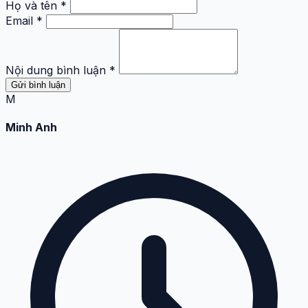
Họ và tên *
Email *
Nội dung bình luận *
Gửi bình luận
M
Minh Anh