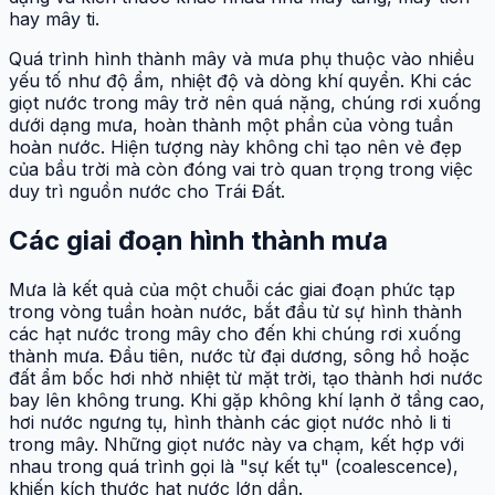
hay mây ti.
Quá trình hình thành mây và mưa phụ thuộc vào nhiều
yếu tố như độ ẩm, nhiệt độ và dòng khí quyển. Khi các
giọt nước trong mây trở nên quá nặng, chúng rơi xuống
dưới dạng mưa, hoàn thành một phần của vòng tuần
hoàn nước. Hiện tượng này không chỉ tạo nên vẻ đẹp
của bầu trời mà còn đóng vai trò quan trọng trong việc
duy trì nguồn nước cho Trái Đất.
Các giai đoạn hình thành mưa
Mưa là kết quả của một chuỗi các giai đoạn phức tạp
trong vòng tuần hoàn nước, bắt đầu từ sự hình thành
các hạt nước trong mây cho đến khi chúng rơi xuống
thành mưa. Đầu tiên, nước từ đại dương, sông hồ hoặc
đất ẩm bốc hơi nhờ nhiệt từ mặt trời, tạo thành hơi nước
bay lên không trung. Khi gặp không khí lạnh ở tầng cao,
hơi nước ngưng tụ, hình thành các giọt nước nhỏ li ti
trong mây. Những giọt nước này va chạm, kết hợp với
nhau trong quá trình gọi là "sự kết tụ" (coalescence),
khiến kích thước hạt nước lớn dần.