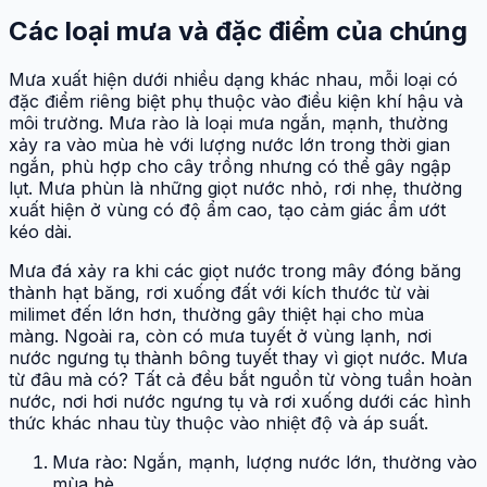
Các loại mưa và đặc điểm của chúng
Mưa xuất hiện dưới nhiều dạng khác nhau, mỗi loại có
đặc điểm riêng biệt phụ thuộc vào điều kiện khí hậu và
môi trường. Mưa rào là loại mưa ngắn, mạnh, thường
xảy ra vào mùa hè với lượng nước lớn trong thời gian
ngắn, phù hợp cho cây trồng nhưng có thể gây ngập
lụt. Mưa phùn là những giọt nước nhỏ, rơi nhẹ, thường
xuất hiện ở vùng có độ ẩm cao, tạo cảm giác ẩm ướt
kéo dài.
Mưa đá xảy ra khi các giọt nước trong mây đóng băng
thành hạt băng, rơi xuống đất với kích thước từ vài
milimet đến lớn hơn, thường gây thiệt hại cho mùa
màng. Ngoài ra, còn có mưa tuyết ở vùng lạnh, nơi
nước ngưng tụ thành bông tuyết thay vì giọt nước. Mưa
từ đâu mà có? Tất cả đều bắt nguồn từ vòng tuần hoàn
nước, nơi hơi nước ngưng tụ và rơi xuống dưới các hình
thức khác nhau tùy thuộc vào nhiệt độ và áp suất.
Mưa rào: Ngắn, mạnh, lượng nước lớn, thường vào
mùa hè.