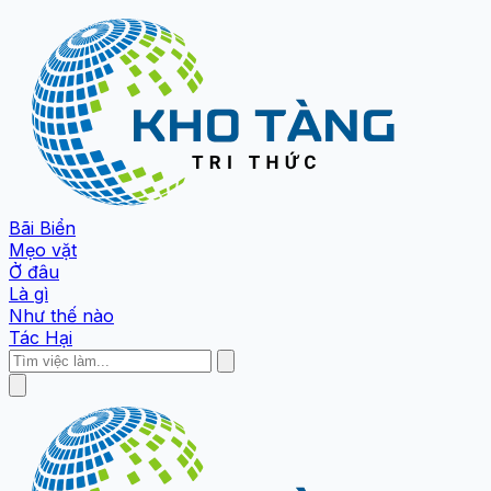
Bãi Biển
Mẹo vặt
Ở đâu
Là gì
Như thế nào
Tác Hại