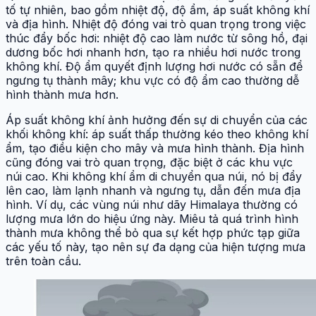
tố tự nhiên, bao gồm nhiệt độ, độ ẩm, áp suất không khí
và địa hình. Nhiệt độ đóng vai trò quan trọng trong việc
thúc đẩy bốc hơi: nhiệt độ cao làm nước từ sông hồ, đại
dương bốc hơi nhanh hơn, tạo ra nhiều hơi nước trong
không khí. Độ ẩm quyết định lượng hơi nước có sẵn để
ngưng tụ thành mây; khu vực có độ ẩm cao thường dễ
hình thành mưa hơn.
Áp suất không khí ảnh hưởng đến sự di chuyển của các
khối không khí: áp suất thấp thường kéo theo không khí
ẩm, tạo điều kiện cho mây và mưa hình thành. Địa hình
cũng đóng vai trò quan trọng, đặc biệt ở các khu vực
núi cao. Khi không khí ẩm di chuyển qua núi, nó bị đẩy
lên cao, làm lạnh nhanh và ngưng tụ, dẫn đến mưa địa
hình. Ví dụ, các vùng núi như dãy Himalaya thường có
lượng mưa lớn do hiệu ứng này. Miêu tả quá trình hình
thành mưa không thể bỏ qua sự kết hợp phức tạp giữa
các yếu tố này, tạo nên sự đa dạng của hiện tượng mưa
trên toàn cầu.