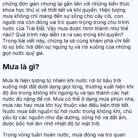
chừng đơn giản nhưng lại gắn liền với những kiến thức
khoa học thú vị về thời tiết và khí quyển. Hiện tượng
mưa không chỉ mang đến sự sống cho cây cối, con
người mà còn đóng vai trò quan trọng trong chu trình
nước của Trái Đất. Vậy mưa được hình thành như thế
nào? Quá trình này diễn ra ra sao trong khí quyển?
Trong bài viết này, chúng ta sẽ cùng khám phá chi tiết
từ sự bốc hơi đến sự ngưng tụ và rơi xuống của những
giọt nước quý giá.
Mưa là gì?
Mưa là hiện tượng tự nhiên khi nước rơi từ bầu trời
xuống mặt đất dưới dạng giọt lỏng, thường xuất hiện khi
độ ẩm trong không khí ngưng tụ và tạo thành các hạt
nước đủ nặng để rơi. Mưa có thể ở dạng mưa phùn nhẹ,
mưa rào hay mưa lớn tùy thuộc vào điều kiện thời tiết.
Nước mưa bắt nguồn từ hơi nước trong không khí, chủ
yếu từ các nguồn như đại dương, sông hồ và đất ẩm,
được bốc hơi lên nhờ nhiệt độ từ mặt trời.
Trong vòng tuần hoàn nước, mưa đóng vai trò quan