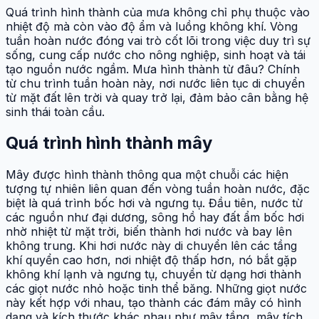
Quá trình hình thành của mưa không chỉ phụ thuộc vào
nhiệt độ mà còn vào độ ẩm và luồng không khí. Vòng
tuần hoàn nước đóng vai trò cốt lõi trong việc duy trì sự
sống, cung cấp nước cho nông nghiệp, sinh hoạt và tái
tạo nguồn nước ngầm. Mưa hình thành từ đâu? Chính
từ chu trình tuần hoàn này, nơi nước liên tục di chuyển
từ mặt đất lên trời và quay trở lại, đảm bảo cân bằng hệ
sinh thái toàn cầu.
Quá trình hình thành mây
Mây được hình thành thông qua một chuỗi các hiện
tượng tự nhiên liên quan đến vòng tuần hoàn nước, đặc
biệt là quá trình bốc hơi và ngưng tụ. Đầu tiên, nước từ
các nguồn như đại dương, sông hồ hay đất ẩm bốc hơi
nhờ nhiệt từ mặt trời, biến thành hơi nước và bay lên
không trung. Khi hơi nước này di chuyển lên các tầng
khí quyển cao hơn, nơi nhiệt độ thấp hơn, nó bắt gặp
không khí lạnh và ngưng tụ, chuyển từ dạng hơi thành
các giọt nước nhỏ hoặc tinh thể băng. Những giọt nước
này kết hợp với nhau, tạo thành các đám mây có hình
dạng và kích thước khác nhau như mây tầng, mây tích