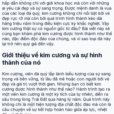
hấp dẫn không chỉ với giới khoa học mà còn với những
ai yêu cái đẹp và sự sang trọng. Được mệnh danh là vua
của các loại đá quý, kim cương không chỉ nổi bật bởi vẻ
đẹp rực rỡ mà còn bởi quá trình hình thành kéo dài
hàng triệu năm trong điều kiện cực kỳ khắc nghiệt. Vậy
kim cương thật sự có nguồn gốc từ đâu? Bài viết này sẽ
cùng bạn khám phá kim cương được hình thành như thế
nào, đặc điểm độc đáo của chúng, và vì sao loại đá này
lại trở nên quý giá đến vậy.
Giới thiệu về kim cương và sự hình
thành của nó
Kim cương, viên đá quý lấp lánh biểu tượng của sự sang
trọng và bền vững, từ lâu đã mê hoặc con người bởi vẻ
đẹp và giá trị vượt thời gian. Nhưng bạn có biết kim
cương được hình thành như thế nào? Hành trình tạo ra
một viên kim cương là một kỳ tích của tự nhiên, diễn ra
sâu trong lòng Trái Đất qua hàng tỷ năm. Quá trình này
không chỉ là một hiện tượng địa chất độc đáo mà còn là
câu chuyện về sự kết hợp hoàn hảo giữa áp lực, nhiệt