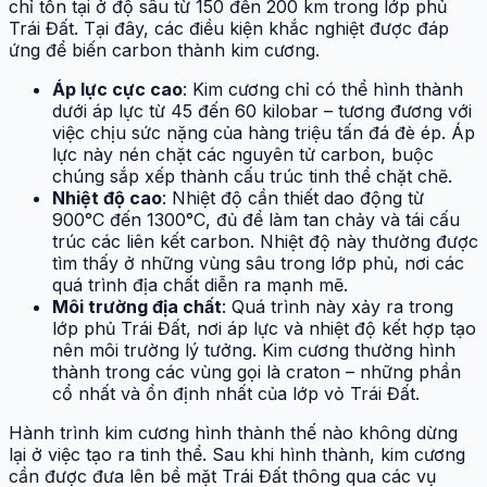
chỉ tồn tại ở độ sâu từ 150 đến 200 km trong lớp phủ
Trái Đất. Tại đây, các điều kiện khắc nghiệt được đáp
ứng để biến carbon thành kim cương.
Áp lực cực cao
: Kim cương chỉ có thể hình thành
dưới áp lực từ 45 đến 60 kilobar – tương đương với
việc chịu sức nặng của hàng triệu tấn đá đè ép. Áp
lực này nén chặt các nguyên tử carbon, buộc
chúng sắp xếp thành cấu trúc tinh thể chặt chẽ.
Nhiệt độ cao
: Nhiệt độ cần thiết dao động từ
900°C đến 1300°C, đủ để làm tan chảy và tái cấu
trúc các liên kết carbon. Nhiệt độ này thường được
tìm thấy ở những vùng sâu trong lớp phủ, nơi các
quá trình địa chất diễn ra mạnh mẽ.
Môi trường địa chất
: Quá trình này xảy ra trong
lớp phủ Trái Đất, nơi áp lực và nhiệt độ kết hợp tạo
nên môi trường lý tưởng. Kim cương thường hình
thành trong các vùng gọi là craton – những phần
cổ nhất và ổn định nhất của lớp vỏ Trái Đất.
Hành trình kim cương hình thành thế nào không dừng
lại ở việc tạo ra tinh thể. Sau khi hình thành, kim cương
cần được đưa lên bề mặt Trái Đất thông qua các vụ