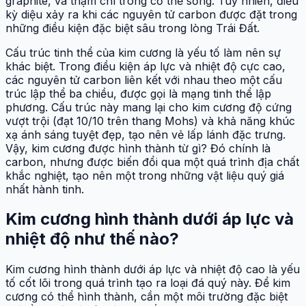
graphite, và thậm chí trong cơ thể sống. Tuy nhiên, điều
kỳ diệu xảy ra khi các nguyên tử carbon được đặt trong
những điều kiện đặc biệt sâu trong lòng Trái Đất.
Cấu trúc tinh thể của kim cương là yếu tố làm nên sự
khác biệt. Trong điều kiện áp lực và nhiệt độ cực cao,
các nguyên tử carbon liên kết với nhau theo một cấu
trúc lập thể ba chiều, được gọi là mạng tinh thể lập
phương. Cấu trúc này mang lại cho kim cương độ cứng
vượt trội (đạt 10/10 trên thang Mohs) và khả năng khúc
xạ ánh sáng tuyệt đẹp, tạo nên vẻ lấp lánh đặc trưng.
Vậy, kim cương được hình thành từ gì? Đó chính là
carbon, nhưng được biến đổi qua một quá trình địa chất
khắc nghiệt, tạo nên một trong những vật liệu quý giá
nhất hành tinh.
Kim cương hình thành dưới áp lực và
nhiệt độ như thế nào?
Kim cương hình thành dưới áp lực và nhiệt độ cao là yếu
tố cốt lõi trong quá trình tạo ra loại đá quý này. Để kim
cương có thể hình thành, cần một môi trường đặc biệt