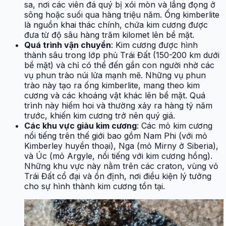
sa, nơi các viên đá quý bị xói mòn và lắng đọng ở
sông hoặc suối qua hàng triệu năm. Ống kimberlite
là nguồn khai thác chính, chứa kim cương được
đưa từ độ sâu hàng trăm kilomet lên bề mặt.
Quá trình vận chuyển
: Kim cương được hình
thành sâu trong lớp phủ Trái Đất (150-200 km dưới
bề mặt) và chỉ có thể đến gần con người nhờ các
vụ phun trào núi lửa mạnh mẽ. Những vụ phun
trào này tạo ra ống kimberlite, mang theo kim
cương và các khoáng vật khác lên bề mặt. Quá
trình này hiếm hoi và thường xảy ra hàng tỷ năm
trước, khiến kim cương trở nên quý giá.
Các khu vực giàu kim cương
: Các mỏ kim cương
nổi tiếng trên thế giới bao gồm Nam Phi (với mỏ
Kimberley huyền thoại), Nga (mỏ Mirny ở Siberia),
và Úc (mỏ Argyle, nổi tiếng với kim cương hồng).
Những khu vực này nằm trên các craton, vùng vỏ
Trái Đất cổ đại và ổn định, nơi điều kiện lý tưởng
cho sự hình thành kim cương tồn tại.