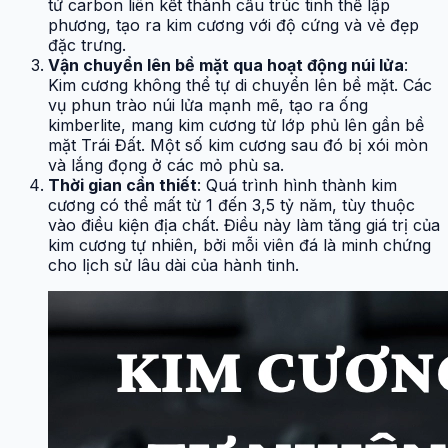
tử carbon liên kết thành cấu trúc tinh thể lập
phương, tạo ra kim cương với độ cứng và vẻ đẹp
đặc trưng.
Vận chuyển lên bề mặt qua hoạt động núi lửa
:
Kim cương không thể tự di chuyển lên bề mặt. Các
vụ phun trào núi lửa mạnh mẽ, tạo ra ống
kimberlite, mang kim cương từ lớp phủ lên gần bề
mặt Trái Đất. Một số kim cương sau đó bị xói mòn
và lắng đọng ở các mỏ phù sa.
Thời gian cần thiết
: Quá trình hình thành kim
cương có thể mất từ 1 đến 3,5 tỷ năm, tùy thuộc
vào điều kiện địa chất. Điều này làm tăng giá trị của
kim cương tự nhiên, bởi mỗi viên đá là minh chứng
cho lịch sử lâu dài của hành tinh.