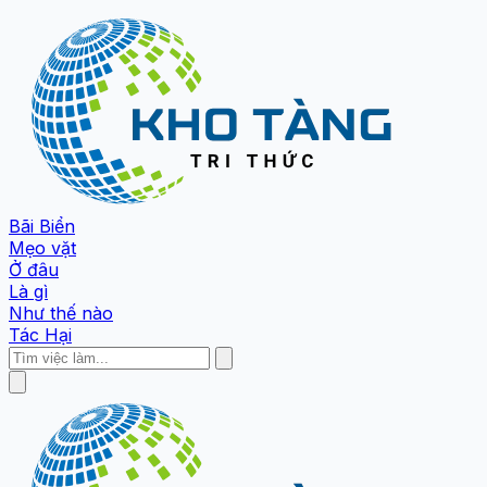
Bãi Biển
Mẹo vặt
Ở đâu
Là gì
Như thế nào
Tác Hại