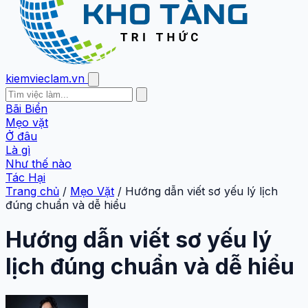
kiemvieclam.vn
Bãi Biển
Mẹo vặt
Ở đâu
Là gì
Như thế nào
Tác Hại
Trang chủ
/
Mẹo Vặt
/
Hướng dẫn viết sơ yếu lý lịch
đúng chuẩn và dễ hiểu
Hướng dẫn viết sơ yếu lý
lịch đúng chuẩn và dễ hiểu