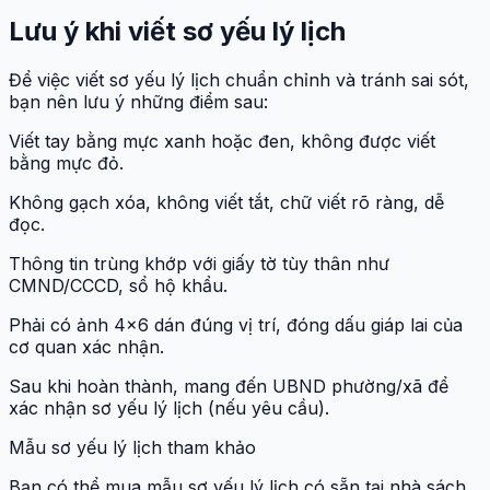
Lưu ý khi viết sơ yếu lý lịch
Để việc viết sơ yếu lý lịch chuẩn chỉnh và tránh sai sót,
bạn nên lưu ý những điểm sau:
Viết tay bằng mực xanh hoặc đen, không được viết
bằng mực đỏ.
Không gạch xóa, không viết tắt, chữ viết rõ ràng, dễ
đọc.
Thông tin trùng khớp với giấy tờ tùy thân như
CMND/CCCD, sổ hộ khẩu.
Phải có ảnh 4x6 dán đúng vị trí, đóng dấu giáp lai của
cơ quan xác nhận.
Sau khi hoàn thành, mang đến UBND phường/xã để
xác nhận sơ yếu lý lịch (nếu yêu cầu).
Mẫu sơ yếu lý lịch tham khảo
Bạn có thể mua mẫu sơ yếu lý lịch có sẵn tại nhà sách