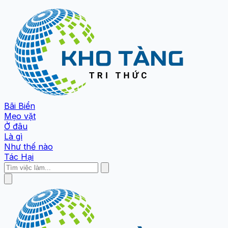
Bãi Biển
Mẹo vặt
Ở đâu
Là gì
Như thế nào
Tác Hại