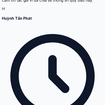
Cảm ơn tác giả vì đã chia sẻ thông tin quý báu này.
H
Huỳnh Tấn Phát