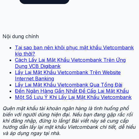
Nội dung chính
Tại sao bạn nên khôi phục mật khẩu Vietcombank
kịp thời?
Cách Lấy Lại Mật Khẩu Vietcombank Trên Ứng
Dụng VCB Digibank
Lấy Lại Mật Khẩu Vietcombank Trên Website
Internet Banking
Lấy Lại Mật Khẩu Vietcombank Qua Tổng Đài
Đến Ngân Hàng Gần Nhất Để Cấp Lại Mật Khẩu
Một Số Lưu Ý Khi Lấy Lại Mật Khẩu Vietcombank
Quên mật khẩu tài khoản ngân hàng là tình huống phổ
biến với người dùng hiện đại. Nếu bạn đang gặp rắc rối
khi đăng nhập, đừng lo lắng! Bài viết này sẽ cung cấp
hướng dẫn lấy lại mật khẩu Vietcombank chi tiết, dễ hiểu
và áp dụng ngay tại nhà.