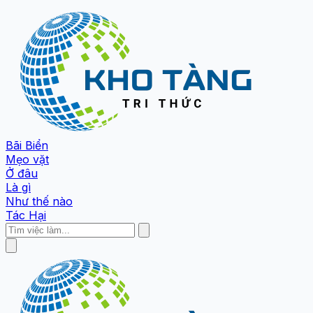
Bãi Biển
Mẹo vặt
Ở đâu
Là gì
Như thế nào
Tác Hại