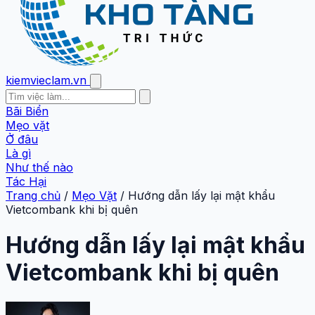
kiemvieclam.vn
Bãi Biển
Mẹo vặt
Ở đâu
Là gì
Như thế nào
Tác Hại
Trang chủ
/
Mẹo Vặt
/
Hướng dẫn lấy lại mật khẩu
Vietcombank khi bị quên
Hướng dẫn lấy lại mật khẩu
Vietcombank khi bị quên