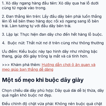
1. Xỏ dây ngang hàng đầu tiên: Xỏ dây qua hai lỗ dưới
cùng từ ngoài vào trong.
2. Đan thẳng lên trên: Lấy đầu dây bên phải luồn thẳng
lên lỗ kế bên theo hàng dọc rồi xỏ ngang sang lỗ bên
trái. Làm tương tự với đầu dây bên trái.
3. Lặp lại: Thực hiện đan dây cho đến hết hàng lỗ buộc.
4. Buộc nút: Thắt nút nơ ở trên cùng như thông thường
Ưu điểm: Kiểu buộc này tạo hình dây như những bậc
thang, giúp đôi giày trông lạ mắt và cá tính hơn.
>>> Khám phá thêm:
Hướng dẫn chơi ô ăn quan và
mẹo giúp bạn thắng dễ dàng
Một số mẹo khi buộc dây giày
Chọn chiều dài dây phù hợp: Dây quá dài dễ bị thừa, dây
quá ngắn khó buộc nơ đẹp.
Điều chỉnh độ chặt vừa phải: Không nên buộc quá chặt