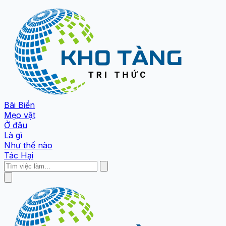
Bãi Biển
Mẹo vặt
Ở đâu
Là gì
Như thế nào
Tác Hại