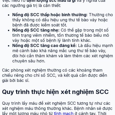
Việc hiểu rõ
định lượng scc máu là gì
và ý nghĩa của
các ngưỡng giá trị là cần thiết:
Nồng độ SCC thấp hoặc bình thường:
Thường cho
thấy không có dấu hiệu ung thư tế bào vảy hoặc
bệnh đã được kiểm soát tốt.
Nồng độ SCC tăng nhẹ:
Có thể gặp trong một số
tình trạng viêm nhiễm, tổn thương tế bào biểu mô
vảy hoặc một số bệnh lý lành tính khác.
Nồng độ SCC tăng cao đáng kể:
Là dấu hiệu mạnh
mẽ cảnh báo khả năng mắc ung thư tế bào vảy,
đòi hỏi cần thăm khám và làm thêm các xét nghiệm
chuyên sâu hơn.
Các phòng xét nghiệm thường có các khoảng tham
chiếu riêng cho chỉ số SCC, và kết quả cần được diễn
giải bởi bác sĩ.
Quy trình thực hiện xét nghiệm SCC
Quy trình lấy máu để xét nghiệm SCC tương tự như các
xét nghiệm máu thông thường khác. Bệnh nhân sẽ được
lấy một lượng máu nhỏ từ
tĩnh mạch
ở cánh tay. Thời