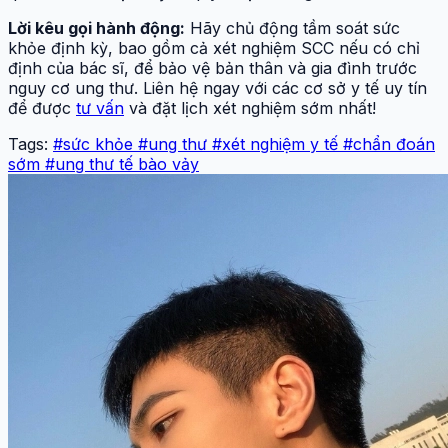
Lời kêu gọi hành động:
Hãy chủ động tầm soát sức
khỏe định kỳ, bao gồm cả xét nghiệm SCC nếu có chỉ
định của bác sĩ, để bảo vệ bản thân và gia đình trước
nguy cơ ung thư. Liên hệ ngay với các cơ sở y tế uy tín
để được
tư vấn
và đặt lịch xét nghiệm sớm nhất!
Tags:
#sức khỏe
#ung thư
#xét nghiệm y tế
#chẩn đoán
sớm
#ung thư tế bào vảy