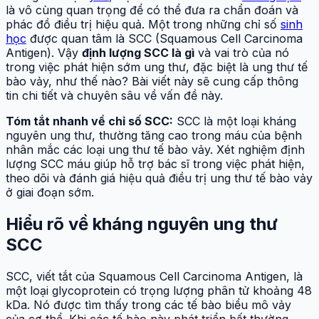
là vô cùng quan trọng để có thể đưa ra chẩn đoán và
phác đồ điều trị hiệu quả. Một trong những chỉ số
sinh
học
được quan tâm là SCC (Squamous Cell Carcinoma
Antigen). Vậy
định lượng SCC là gì
và vai trò của nó
trong việc phát hiện sớm ung thư, đặc biệt là ung thư tế
bào vảy, như thế nào? Bài viết này sẽ cung cấp thông
tin chi tiết và chuyên sâu về vấn đề này.
Tóm tắt nhanh về chỉ số SCC:
SCC là một loại kháng
nguyên ung thư, thường tăng cao trong máu của bệnh
nhân mắc các loại ung thư tế bào vảy. Xét nghiệm định
lượng SCC máu giúp hỗ trợ bác sĩ trong việc phát hiện,
theo dõi và đánh giá hiệu quả điều trị ung thư tế bào vảy
ở giai đoạn sớm.
Hiểu rõ về kháng nguyên ung thư
SCC
SCC, viết tắt của Squamous Cell Carcinoma Antigen, là
một loại glycoprotein có trọng lượng phân tử khoảng 48
kDa. Nó được tìm thấy trong các tế bào biểu mô vảy
của cơ thể. Khi các tế bào này phát triển bất thường,