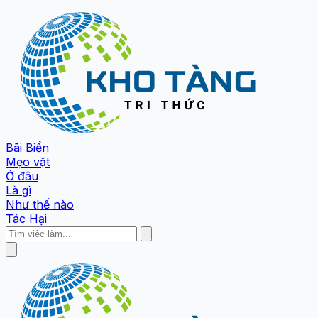
Bãi Biển
Mẹo vặt
Ở đâu
Là gì
Như thế nào
Tác Hại