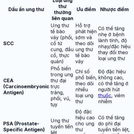
Loại ung
thư
Dấu ấn ung thư
Ưu điểm
Nhược điểm
thường
liên quan
Ung thư
Hỗ trợ
Có thể tăng
tế bào
phát hiện
nhẹ ở bệnh
vảy (phổi,
sớm và
lành tính, độ
SCC
cổ tử
theo dõi
nhạy/đặc hiệu
cung, đầu
ung thư
thay đổi theo
cổ, thực
tế bào
loại ung thư
quản)
vảy
Phổ biến
Chỉ số
Độ đặc hiệu
trong ung
phổ biến,
không cao,
CEA
thư đại
theo dõi
có thể tăng ở
(Carcinoembryonic
trực
nhiều
người hút
Antigen)
tràng,
loại ung
thuốc
, viêm
phổi, vú,
thư
nhiễm
tụy
Độ đặc
hiệu cao
Có thể tăng
Ung thư
PSA (Prostate-
cho ung
do phì đại
tuyến tiền
Specific Antigen)
thư
tuyến tiền liệt,
liệt