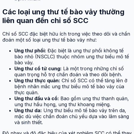
Các loại ung thư tế bào vảy thường
liên quan đến chỉ số SCC
Chỉ số SCC đặc biệt hữu ích trong việc theo dõi và chẩn
đoán một số loại ung thư tế bào vảy như:
Ung thư phổi:
Đặc biệt là ung thư phổi không tế
bào nhỏ (NSCLC) thuộc nhóm ung thư biểu mô tế
bào vảy.
Ung thư cổ tử cung:
Là một trong những chỉ số
quan trọng hỗ trợ chẩn đoán và theo dõi bệnh.
Ung thư thực quản:
Chỉ số SCC có thể tăng lên ở
bệnh nhân mắc ung thư biểu mô tế bào vảy của
thực quản.
Ung thư đầu và cổ:
Bao gồm ung thư thanh quản,
ung thư hầu họng, ung thư khoang miệng.
Ung thư da:
Ung thư biểu mô tế bào vảy trên da,
mặc dù việc chẩn đoán chủ yếu dựa vào lâm sàng
và sinh thiết.
Độ nhạy và độ đặc hiệu của xét nghiệm SCC có thể thay