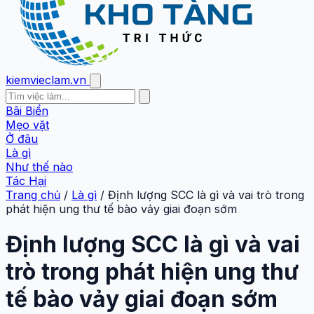
kiemvieclam.vn
Bãi Biển
Mẹo vặt
Ở đâu
Là gì
Như thế nào
Tác Hại
Trang chủ
/
Là gì
/
Định lượng SCC là gì và vai trò trong
phát hiện ung thư tế bào vảy giai đoạn sớm
Định lượng SCC là gì và vai
trò trong phát hiện ung thư
tế bào vảy giai đoạn sớm