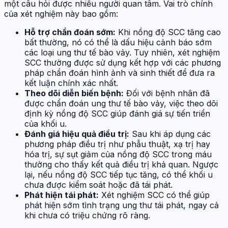
một câu hỏi được nhiều người quan tâm. Vai trò chính
của xét nghiệm này bao gồm:
Hỗ trợ chẩn đoán sớm:
Khi nồng độ SCC tăng cao
bất thường, nó có thể là dấu hiệu cảnh báo sớm
các loại ung thư tế bào vảy. Tuy nhiên, xét nghiệm
SCC thường được sử dụng kết hợp với các phương
pháp chẩn đoán hình ảnh và sinh thiết để đưa ra
kết luận chính xác nhất.
Theo dõi diễn biến bệnh:
Đối với bệnh nhân đã
được chẩn đoán ung thư tế bào vảy, việc theo dõi
định kỳ nồng độ SCC giúp đánh giá sự tiến triển
của khối u.
Đánh giá hiệu quả điều trị:
Sau khi áp dụng các
phương pháp điều trị như phẫu thuật, xạ trị hay
hóa trị, sự sụt giảm của nồng độ SCC trong máu
thường cho thấy kết quả điều trị khả quan. Ngược
lại, nếu nồng độ SCC tiếp tục tăng, có thể khối u
chưa được kiểm soát hoặc đã tái phát.
Phát hiện tái phát:
Xét nghiệm SCC có thể giúp
phát hiện sớm tình trạng ung thư tái phát, ngay cả
khi chưa có triệu chứng rõ ràng.