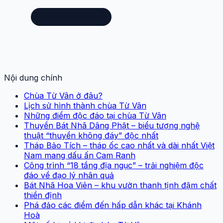
Nội dung chính
Chùa Từ Vân ở đâu?
Lịch sử hình thành chùa Từ Vân
Những điểm độc đáo tại chùa Từ Vân
Thuyền Bát Nhã Dâng Phật – biểu tượng nghệ
thuật “thuyền không đáy” độc nhất
Tháp Bảo Tích – tháp ốc cao nhất và dài nhất Việt
Nam mang dấu ấn Cam Ranh
Công trình “18 tầng địa ngục” – trải nghiệm độc
đáo về đạo lý nhân quả
Bát Nhã Hoa Viên – khu vườn thanh tịnh đậm chất
thiền định
Phá đảo các điểm đến hấp dẫn khác tại Khánh
Hoà