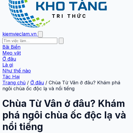
kiemvieclam.vn
Bãi Biển
Mẹo vặt
Ở đâu
Là gì
Như thế nào
Tác Hại
Trang chủ
/
Ở đâu
/
Chùa Từ Vân ở đâu? Khám phá
ngôi chùa ốc độc lạ và nổi tiếng
Chùa Từ Vân ở đâu? Khám
phá ngôi chùa ốc độc lạ và
nổi tiếng