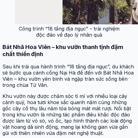
Công trình “18 tầng địa ngục” – trải nghiệm
độc đáo về đạo lý nhân quả
Bát Nhã Hoa Viên – khu vườn thanh tịnh đậm
chất thiền định
Sau khi trải qua hành trình “18 tầng địa ngục”, du khách
sẽ bước qua cánh cổng Nại Hà để đến với Bát Nhã Hoa
Viên – khu vườn yên bình và ngập tràn sức sống bên
trong chùa Từ Vân.
Khu vườn này được chăm sóc tỉ mỉ với nhiều loại cây
cảnh quý, hoa tươi khoe sắc quanh năm cùng những
gốc cây cổ thụ lâu năm tỏa bóng mát mát rượi. Nổi bật
trong khu vườn là những tác phẩm điêu khắc độc đáo
được làm từ vỏ sò, vỏ ốc, tạo hình thành các loài động
vật hoang dã sinh động, mang lại không gian vừa gần
gũi với thiên nhiên vừa đậm nét nghệ thuật.