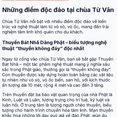
Những điểm độc đáo tại chùa Từ Vân
Chùa Từ Vân nổi bật với nhiều điểm độc đáo về kiến
trúc và nghệ thuật làm từ vỏ sò, vỏ ốc, mang đến trải
nghiệm tâm linh khó quên cho du khách.
Thuyền Bát Nhã Dâng Phật – biểu tượng nghệ
thuật “thuyền không đáy” độc nhất
Ngay từ cổng vào chùa Từ Vân, bạn sẽ bắt gặp Thuyền
Bát Nhã – một tác phẩm nghệ thuật mang ý nghĩa sâu
sắc trong Phật giáo, thường gọi là “thuyền không đáy”.
Con thuyền được xây dựng hoàn toàn bằng các vật liệu
tự nhiên như vỏ sò, vỏ ốc biển, san hô, với kích thước
ấn tượng dài 10 mét, rộng 4 mét và cao đến 3 tầng.
Trên thuyền đặt ba bảo vật quan trọng của nhà Phật là
Kinh, Luật và Luân, tượng trưng cho trí tuệ, kỷ luật và
luân hồi. Ở trung tâm là tượng người chèo thuyền, biểu
tượng cho hành trình chuyển hóa tâm linh. Mạn thuyền
khắc họa những lời dạy quý giá về đạo Phật, giúp du