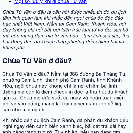
Một số lưu ý khi đi chùa Từ Vân
Chùa Từ Vân ở đâu là câu hỏi được nhiều tín đồ du lịch
tâm linh quan tâm khi nhắc đến ngôi chùa ốc độc đáo
bậc nhất Việt Nam. Nằm tại Cam Ranh, Khánh Hòa, nơi
đây không chỉ nổi bật bởi kiến trúc làm từ vỏ ốc, san hô
mà còn mang đậm giá trị văn hóa – tâm linh sâu sắc, thu
hút đông đảo du khách thập phương đến chiêm bái và
khám phá.
Chùa Từ Vân ở đâu?
Chùa Từ Vân ở đâu? Nằm tại 388 đường Ba Tháng Tư,
phường Cam Linh, thành phố Cam Ranh, tỉnh Khánh
Hòa, ngôi chùa này không chỉ là nơi chiêm bái linh
thiêng mà còn là điểm check-in độc lạ thu hút du khách
gần xa. Chùa mở cửa suốt cả ngày và hoàn toàn miễn
phí vé vào cổng, mang lại trải nghiệm tâm linh dễ tiếp
cận cho mọi người.
Khi nhắc đến du lịch Cam Ranh, đa phần du khách đều
nghĩ ngay đến cảnh biển xanh biếc, bãi cát trải dài hay
ánh nắng vàng rực rỡ. Tuy nhiên, nếu bạn đang tìm