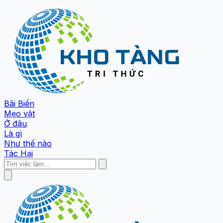
Bãi Biển
Mẹo vặt
Ở đâu
Là gì
Như thế nào
Tác Hại