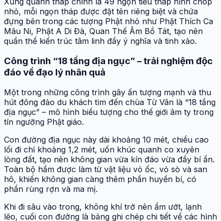
Xung quanh tháp chính là 49 ngọn tiểu tháp hình chóp
nhỏ, mỗi ngọn tháp được đặt tên riêng biệt và chứa
đựng bên trong các tượng Phật nhỏ như Phật Thích Ca
Mâu Ni, Phật A Di Đà, Quan Thế Âm Bồ Tát, tạo nên
quần thể kiến trúc tâm linh đầy ý nghĩa và tinh xảo.
Công trình “18 tầng địa ngục” – trải nghiệm độc
đáo về đạo lý nhân quả
Một trong những công trình gây ấn tượng mạnh và thu
hút đông đảo du khách tìm đến chùa Từ Vân là “18 tầng
địa ngục” – mô hình biểu tượng cho thế giới âm ty trong
tín ngưỡng Phật giáo.
Con đường địa ngục này dài khoảng 10 mét, chiều cao
lối đi chỉ khoảng 1,2 mét, uốn khúc quanh co xuyên
lòng đất, tạo nên không gian vừa kín đáo vừa đầy bí ẩn.
Toàn bộ hầm được làm từ vật liệu vỏ ốc, vỏ sò và san
hô, khiến không gian càng thêm phần huyền bí, có
phần rùng rợn và ma mị.
Khi đi sâu vào trong, không khí trở nên ẩm ướt, lạnh
lẽo, cuối con đường là bảng ghi chép chi tiết về các hình