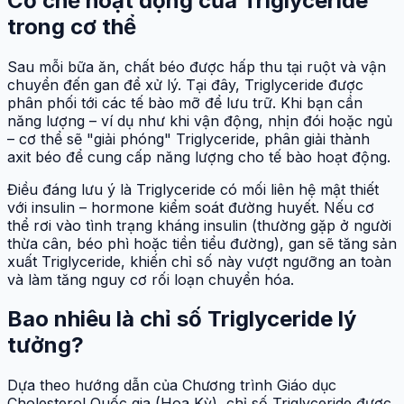
Cơ chế hoạt động của Triglyceride
trong cơ thể
Sau mỗi bữa ăn, chất béo được hấp thu tại ruột và vận
chuyển đến gan để xử lý. Tại đây, Triglyceride được
phân phối tới các tế bào mỡ để lưu trữ. Khi bạn cần
năng lượng – ví dụ như khi vận động, nhịn đói hoặc ngủ
– cơ thể sẽ "giải phóng" Triglyceride, phân giải thành
axit béo để cung cấp năng lượng cho tế bào hoạt động.
Điều đáng lưu ý là Triglyceride có mối liên hệ mật thiết
với insulin – hormone kiểm soát đường huyết. Nếu cơ
thể rơi vào tình trạng kháng insulin (thường gặp ở người
thừa cân, béo phì hoặc tiền tiểu đường), gan sẽ tăng sản
xuất Triglyceride, khiến chỉ số này vượt ngưỡng an toàn
và làm tăng nguy cơ rối loạn chuyển hóa.
Bao nhiêu là chỉ số Triglyceride lý
tưởng?
Dựa theo hướng dẫn của Chương trình Giáo dục
Cholesterol Quốc gia (Hoa Kỳ), chỉ số Triglyceride được