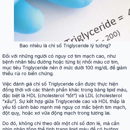
Bao nhiêu là chỉ số Triglyceride lý tưởng?
Đối với những người có nguy cơ tim mạch cao, như
bệnh nhân tiểu đường hoặc từng bị nhồi máu cơ tim,
mục tiêu Triglyceride nên ở mức dưới 100 mg/dL để giảm
thiểu rủi ro biến chứng.
Việc đánh giá chỉ số Triglyceride cần được thực hiện
đồng thời với các thành phần khác trong bảng lipid máu,
đặc biệt là HDL (cholesterol “tốt”) và LDL (cholesterol
“xấu”). Sự kết hợp giữa Triglyceride cao và HDL thấp là
yếu tố cảnh báo mạnh mẽ nguy cơ mắc bệnh tim mạch,
đột quỵ, hoặc xơ vữa động mạch trong tương lai.
Do đó, không chỉ theo dõi một chỉ số đơn lẻ, mà cần
nhìn nhận tổng thể tình trạng lipid máu để có hướng