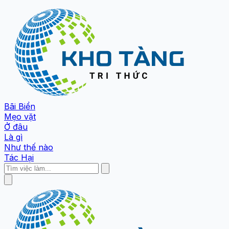
Bãi Biển
Mẹo vặt
Ở đâu
Là gì
Như thế nào
Tác Hại