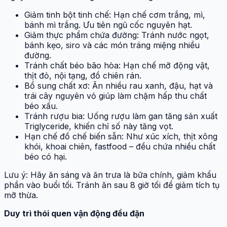
Giảm tinh bột tinh chế: Hạn chế cơm trắng, mì,
bánh mì trắng. Ưu tiên ngũ cốc nguyên hạt.
Giảm thực phẩm chứa đường: Tránh nước ngọt,
bánh kẹo, siro và các món tráng miệng nhiều
đường.
Tránh chất béo bão hòa: Hạn chế mỡ động vật,
thịt đỏ, nội tạng, đồ chiên rán.
Bổ sung chất xơ: Ăn nhiều rau xanh, đậu, hạt và
trái cây nguyên vỏ giúp làm chậm hấp thu chất
béo xấu.
Tránh rượu bia: Uống rượu làm gan tăng sản xuất
Triglyceride, khiến chỉ số này tăng vọt.
Hạn chế đồ chế biến sẵn: Như xúc xích, thịt xông
khói, khoai chiên, fastfood – đều chứa nhiều chất
béo có hại.
Lưu ý: Hãy ăn sáng và ăn trưa là bữa chính, giảm khẩu
phần vào buổi tối. Tránh ăn sau 8 giờ tối để giảm tích tụ
mỡ thừa.
Duy trì thói quen vận động đều đặn