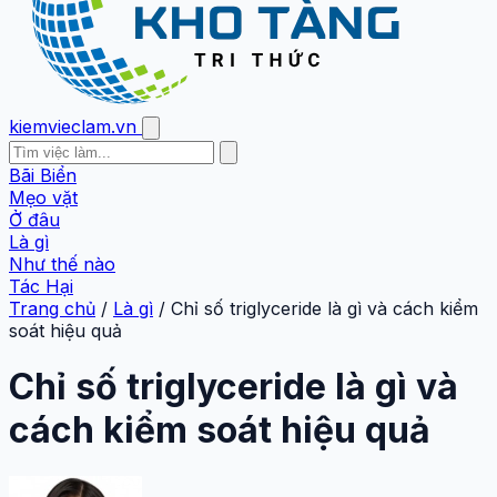
kiemvieclam.vn
Bãi Biển
Mẹo vặt
Ở đâu
Là gì
Như thế nào
Tác Hại
Trang chủ
/
Là gì
/
Chỉ số triglyceride là gì và cách kiểm
soát hiệu quả
Chỉ số triglyceride là gì và
cách kiểm soát hiệu quả