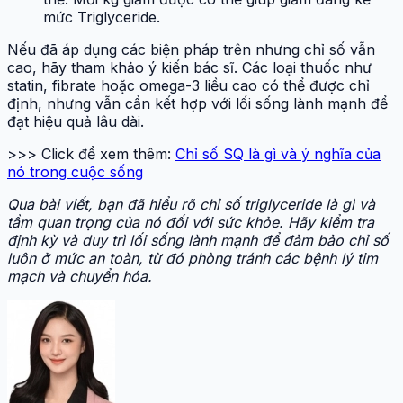
mức Triglyceride.
Nếu đã áp dụng các biện pháp trên nhưng chỉ số vẫn
cao, hãy tham khảo ý kiến bác sĩ. Các loại thuốc như
statin, fibrate hoặc omega-3 liều cao có thể được chỉ
định, nhưng vẫn cần kết hợp với lối sống lành mạnh để
đạt hiệu quả lâu dài.
>>> Click để xem thêm:
Chỉ số SQ là gì và ý nghĩa của
nó trong cuộc sống
Qua bài viết, bạn đã hiểu rõ chỉ số triglyceride là gì và
tầm quan trọng của nó đối với sức khỏe. Hãy kiểm tra
định kỳ và duy trì lối sống lành mạnh để đảm bảo chỉ số
luôn ở mức an toàn, từ đó phòng tránh các bệnh lý tim
mạch và chuyển hóa.