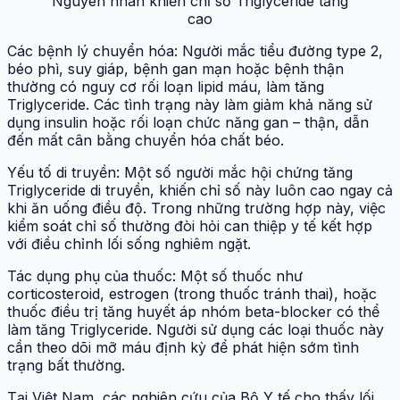
Nguyên nhân khiến chỉ số Triglyceride tăng
cao
Các bệnh lý chuyển hóa: Người mắc tiểu đường type 2,
béo phì, suy giáp, bệnh gan mạn hoặc bệnh thận
thường có nguy cơ rối loạn lipid máu, làm tăng
Triglyceride. Các tình trạng này làm giảm khả năng sử
dụng insulin hoặc rối loạn chức năng gan – thận, dẫn
đến mất cân bằng chuyển hóa chất béo.
Yếu tố di truyền: Một số người mắc hội chứng tăng
Triglyceride di truyền, khiến chỉ số này luôn cao ngay cả
khi ăn uống điều độ. Trong những trường hợp này, việc
kiểm soát chỉ số thường đòi hỏi can thiệp y tế kết hợp
với điều chỉnh lối sống nghiêm ngặt.
Tác dụng phụ của thuốc: Một số thuốc như
corticosteroid, estrogen (trong thuốc tránh thai), hoặc
thuốc điều trị tăng huyết áp nhóm beta-blocker có thể
làm tăng Triglyceride. Người sử dụng các loại thuốc này
cần theo dõi mỡ máu định kỳ để phát hiện sớm tình
trạng bất thường.
Tại Việt Nam, các nghiên cứu của Bộ Y tế cho thấy lối