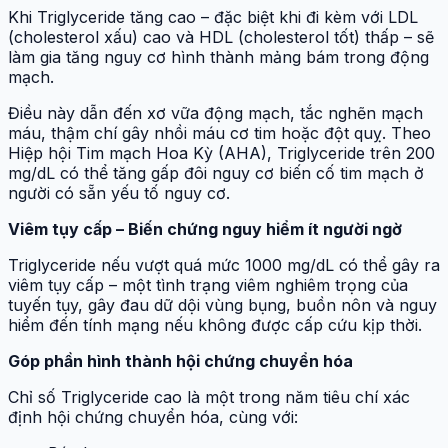
Khi Triglyceride tăng cao – đặc biệt khi đi kèm với LDL
(cholesterol xấu) cao và HDL (cholesterol tốt) thấp – sẽ
làm gia tăng nguy cơ hình thành mảng bám trong động
mạch.
Điều này dẫn đến xơ vữa động mạch, tắc nghẽn mạch
máu, thậm chí gây nhồi máu cơ tim hoặc đột quỵ. Theo
Hiệp hội Tim mạch Hoa Kỳ (AHA), Triglyceride trên 200
mg/dL có thể tăng gấp đôi nguy cơ biến cố tim mạch ở
người có sẵn yếu tố nguy cơ.
Viêm tụy cấp – Biến chứng nguy hiểm ít người ngờ
Triglyceride nếu vượt quá mức 1000 mg/dL có thể gây ra
viêm tụy cấp – một tình trạng viêm nghiêm trọng của
tuyến tụy, gây đau dữ dội vùng bụng, buồn nôn và nguy
hiểm đến tính mạng nếu không được cấp cứu kịp thời.
Góp phần hình thành hội chứng chuyển hóa
Chỉ số Triglyceride cao là một trong năm tiêu chí xác
định hội chứng chuyển hóa, cùng với: