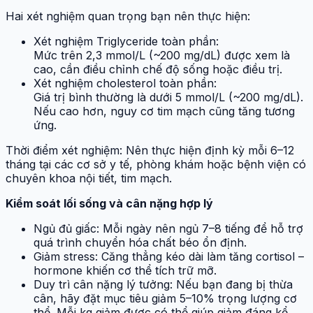
Hai xét nghiệm quan trọng bạn nên thực hiện:
Xét nghiệm Triglyceride toàn phần:
Mức trên 2,3 mmol/L (~200 mg/dL) được xem là
cao, cần điều chỉnh chế độ sống hoặc điều trị.
Xét nghiệm cholesterol toàn phần:
Giá trị bình thường là dưới 5 mmol/L (~200 mg/dL).
Nếu cao hơn, nguy cơ tim mạch cũng tăng tương
ứng.
Thời điểm xét nghiệm: Nên thực hiện định kỳ mỗi 6–12
tháng tại các cơ sở y tế, phòng khám hoặc bệnh viện có
chuyên khoa nội tiết, tim mạch.
Kiểm soát lối sống và cân nặng hợp lý
Ngủ đủ giấc: Mỗi ngày nên ngủ 7–8 tiếng để hỗ trợ
quá trình chuyển hóa chất béo ổn định.
Giảm stress: Căng thẳng kéo dài làm tăng cortisol –
hormone khiến cơ thể tích trữ mỡ.
Duy trì cân nặng lý tưởng: Nếu bạn đang bị thừa
cân, hãy đặt mục tiêu giảm 5–10% trọng lượng cơ
thể. Mỗi kg giảm được có thể giúp giảm đáng kể