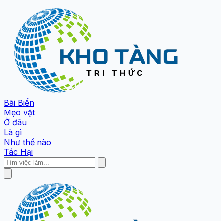
Bãi Biển
Mẹo vặt
Ở đâu
Là gì
Như thế nào
Tác Hại