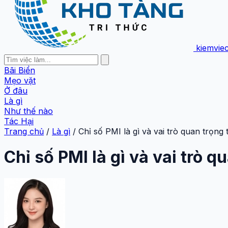
kiemvie
Bãi Biển
Mẹo vặt
Ở đâu
Là gì
Như thế nào
Tác Hại
Trang chủ
/
Là gì
/
Chỉ số PMI là gì và vai trò quan trọng 
Chỉ số PMI là gì và vai trò q