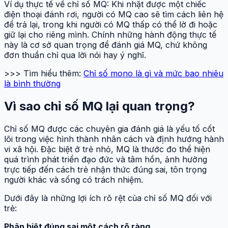
Ví dụ thực tế về chỉ số MQ: Khi nhặt được một chiếc
điện thoại đánh rơi, người có MQ cao sẽ tìm cách liên hệ
để trả lại, trong khi người có MQ thấp có thể lờ đi hoặc
giữ lại cho riêng mình. Chính những hành động thực tế
này là cơ sở quan trọng để đánh giá MQ, chứ không
đơn thuần chỉ qua lời nói hay ý nghĩ.
>>> Tìm hiểu thêm:
Chỉ số mono là gì và mức bao nhiêu
là bình thường
Vì sao chỉ số MQ lại quan trọng?
Chỉ số MQ được các chuyên gia đánh giá là yếu tố cốt
lõi trong việc hình thành nhân cách và định hướng hành
vi xã hội. Đặc biệt ở trẻ nhỏ, MQ là thước đo thể hiện
quá trình phát triển đạo đức và tâm hồn, ảnh hưởng
trực tiếp đến cách trẻ nhận thức đúng sai, tôn trọng
người khác và sống có trách nhiệm.
Dưới đây là những lợi ích rõ rệt của chỉ số MQ đối với
trẻ:
Phân biệt đúng sai một cách rõ ràng