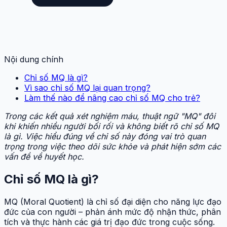
Nội dung chính
Chỉ số MQ là gì?
Vì sao chỉ số MQ lại quan trọng?
Làm thế nào để nâng cao chỉ số MQ cho trẻ?
Trong các kết quả xét nghiệm máu, thuật ngữ "MQ" đôi
khi khiến nhiều người bối rối và không biết rõ chỉ số MQ
là gì. Việc hiểu đúng về chỉ số này đóng vai trò quan
trọng trong việc theo dõi sức khỏe và phát hiện sớm các
vấn đề về huyết học.
Chỉ số MQ là gì?
MQ (Moral Quotient) là chỉ số đại diện cho năng lực đạo
đức của con người – phản ánh mức độ nhận thức, phân
tích và thực hành các giá trị đạo đức trong cuộc sống.