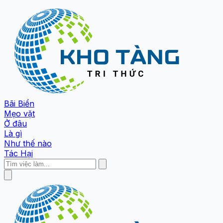
Bãi Biển
Mẹo vặt
Ở đâu
Là gì
Như thế nào
Tác Hại