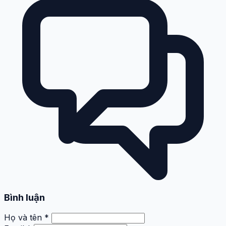
Bình luận
Họ và tên *