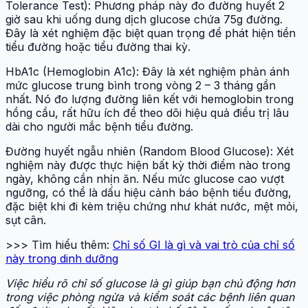
Tolerance Test): Phương pháp này đo đường huyết 2
giờ sau khi uống dung dịch glucose chứa 75g đường.
Đây là xét nghiệm đặc biệt quan trọng để phát hiện tiền
tiểu đường hoặc tiểu đường thai kỳ.
HbA1c (Hemoglobin A1c): Đây là xét nghiệm phản ánh
mức glucose trung bình trong vòng 2 – 3 tháng gần
nhất. Nó đo lượng đường liên kết với hemoglobin trong
hồng cầu, rất hữu ích để theo dõi hiệu quả điều trị lâu
dài cho người mắc bệnh tiểu đường.
Đường huyết ngẫu nhiên (Random Blood Glucose): Xét
nghiệm này được thực hiện bất kỳ thời điểm nào trong
ngày, không cần nhịn ăn. Nếu mức glucose cao vượt
ngưỡng, có thể là dấu hiệu cảnh báo bệnh tiểu đường,
đặc biệt khi đi kèm triệu chứng như khát nước, mệt mỏi,
sụt cân.
>>> Tìm hiểu thêm:
Chỉ số GI là gì và vai trò của chỉ số
này trong dinh dưỡng
Việc hiểu rõ chỉ số glucose là gì giúp bạn chủ động hơn
trong việc phòng ngừa và kiểm soát các bệnh liên quan