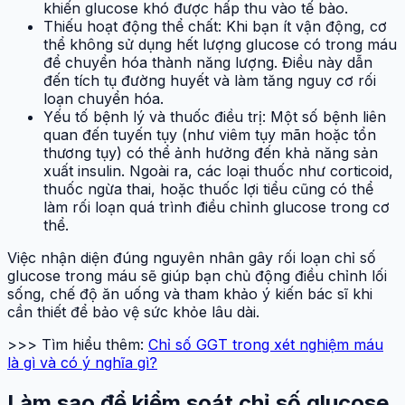
khiến glucose khó được hấp thu vào tế bào.
Thiếu hoạt động thể chất: Khi bạn ít vận động, cơ
thể không sử dụng hết lượng glucose có trong máu
để chuyển hóa thành năng lượng. Điều này dẫn
đến tích tụ đường huyết và làm tăng nguy cơ rối
loạn chuyển hóa.
Yếu tố bệnh lý và thuốc điều trị: Một số bệnh liên
quan đến tuyến tụy (như viêm tụy mãn hoặc tổn
thương tụy) có thể ảnh hưởng đến khả năng sản
xuất insulin. Ngoài ra, các loại thuốc như corticoid,
thuốc ngừa thai, hoặc thuốc lợi tiểu cũng có thể
làm rối loạn quá trình điều chỉnh glucose trong cơ
thể.
Việc nhận diện đúng nguyên nhân gây rối loạn chỉ số
glucose trong máu sẽ giúp bạn chủ động điều chỉnh lối
sống, chế độ ăn uống và tham khảo ý kiến bác sĩ khi
cần thiết để bảo vệ sức khỏe lâu dài.
>>> Tìm hiểu thêm:
Chỉ số GGT trong xét nghiệm máu
là gì và có ý nghĩa gì?
Làm sao để kiểm soát chỉ số glucose