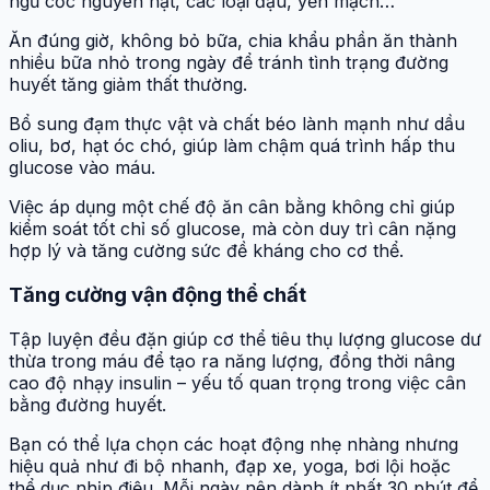
ngũ cốc nguyên hạt, các loại đậu, yến mạch…
Ăn đúng giờ, không bỏ bữa, chia khẩu phần ăn thành
nhiều bữa nhỏ trong ngày để tránh tình trạng đường
huyết tăng giảm thất thường.
Bổ sung đạm thực vật và chất béo lành mạnh như dầu
oliu, bơ, hạt óc chó, giúp làm chậm quá trình hấp thu
glucose vào máu.
Việc áp dụng một chế độ ăn cân bằng không chỉ giúp
kiểm soát tốt chỉ số glucose, mà còn duy trì cân nặng
hợp lý và tăng cường sức đề kháng cho cơ thể.
Tăng cường vận động thể chất
Tập luyện đều đặn giúp cơ thể tiêu thụ lượng glucose dư
thừa trong máu để tạo ra năng lượng, đồng thời nâng
cao độ nhạy insulin – yếu tố quan trọng trong việc cân
bằng đường huyết.
Bạn có thể lựa chọn các hoạt động nhẹ nhàng nhưng
hiệu quả như đi bộ nhanh, đạp xe, yoga, bơi lội hoặc
thể dục nhịp điệu. Mỗi ngày nên dành ít nhất 30 phút để