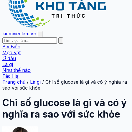
kiemvieclam.vn
Bãi Biển
Mẹo vặt
Ở đâu
Là gì
Như thế nào
Tác Hại
Trang chủ
/
Là gì
/
Chỉ số glucose là gì và có ý nghĩa ra
sao với sức khỏe
Chỉ số glucose là gì và có ý
nghĩa ra sao với sức khỏe