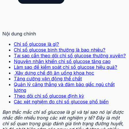
Nội dung chính
Chỉ số glucose là gì?
Chỉ số glucose bình thường là bao nhiêu?
Tại sao cần theo dõi chỉ số glucose thường xuyên?
Nguyên nhân khiến chỉ số glucose tăng cao
Làm sao để kiểm soát chỉ số glucose hiệu quả?
Xây dựng chế độ ăn uống khoa học
Tăng cường vận động thể chất
Quản lý căng thẳng và đảm bảo giấc ngủ chất
lượng
Theo dõi chỉ số glucose định kỳ
Các xét nghiệm đo chỉ số glucose phổ biến
Bạn thắc mắc chỉ số glucose là gì và tại sao nó lại được
nhắc đến nhiều trong các xét nghiệm y tế? Đây là một
chỉ số quan trọng giúp đánh giá tình trạng đường huyết,