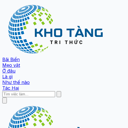
Bãi Biển
Mẹo vặt
Ở đâu
Là gì
Như thế nào
Tác Hại