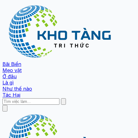
Bãi Biển
Mẹo vặt
Ở đâu
Là gì
Như thế nào
Tác Hại