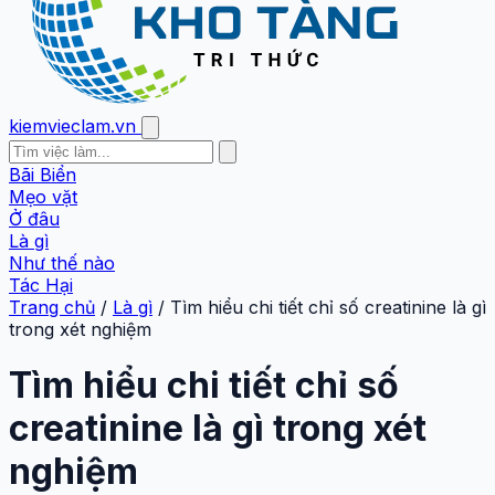
kiemvieclam.vn
Bãi Biển
Mẹo vặt
Ở đâu
Là gì
Như thế nào
Tác Hại
Trang chủ
/
Là gì
/
Tìm hiểu chi tiết chỉ số creatinine là gì
trong xét nghiệm
Tìm hiểu chi tiết chỉ số
creatinine là gì trong xét
nghiệm