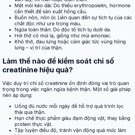
Mệt mỏi kéo dài: Do thiếu erythropoietin, hormone
cần thiết để sản xuất hồng cầu.
Buồn nôn, nôn ói: Liên quan đến sự tích tụ của các
chất độc như ure trong máu.
Ngứa toàn thân: Do độc tố tích tụ dưới da.
Hơi thở có mùi lạ, giống như mùi amoniac.
Khó thở, đau lưng hoặc cảm giác tức vùng hông
lưng – vị trí của thận.
Làm thế nào để kiểm soát chỉ số
creatinine hiệu quả?
Việc duy trì chỉ số creatinine ổn định đóng vai trò quan
trọng trong việc ngăn ngừa bệnh thận. Một số giải pháp
nên áp dụng:
Uống đủ nước mỗi ngày để hỗ trợ quá trình lọc
thải qua thận.
Hạn chế thực phẩm giàu đạm động vật, thay bằng
protein thực vật.
Tập luyện điều độ, tránh vận động quá mức làm