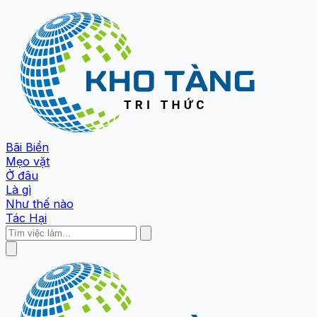
Bãi Biển
Mẹo vặt
Ở đâu
Là gì
Như thế nào
Tác Hại