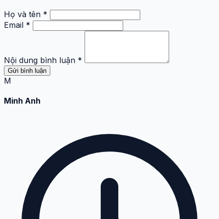
Họ và tên *
Email *
Nội dung bình luận *
Gửi bình luận
M
Minh Anh