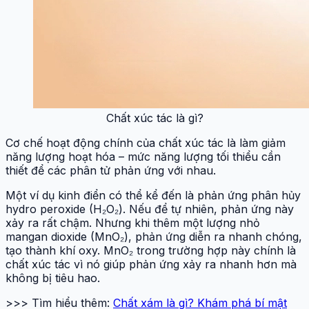
Chất xúc tác là gì?
Cơ chế hoạt động chính của chất xúc tác là làm giảm
năng lượng hoạt hóa – mức năng lượng tối thiểu cần
thiết để các phân tử phản ứng với nhau.
Một ví dụ kinh điển có thể kể đến là phản ứng phân hủy
hydro peroxide (H₂O₂). Nếu để tự nhiên, phản ứng này
xảy ra rất chậm. Nhưng khi thêm một lượng nhỏ
mangan dioxide (MnO₂), phản ứng diễn ra nhanh chóng,
tạo thành khí oxy. MnO₂ trong trường hợp này chính là
chất xúc tác vì nó giúp phản ứng xảy ra nhanh hơn mà
không bị tiêu hao.
>>> Tìm hiểu thêm:
Chất xám là gì? Khám phá bí mật