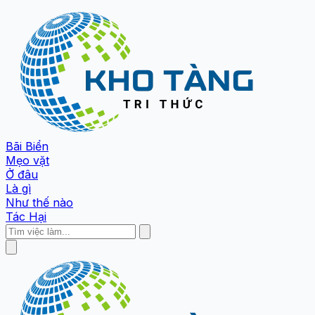
Bãi Biển
Mẹo vặt
Ở đâu
Là gì
Như thế nào
Tác Hại