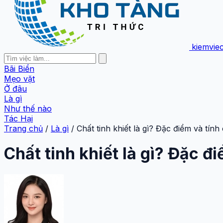
kiemvie
Bãi Biển
Mẹo vặt
Ở đâu
Là gì
Như thế nào
Tác Hại
Trang chủ
/
Là gì
/
Chất tinh khiết là gì? Đặc điểm và tính
Chất tinh khiết là gì? Đặc đ