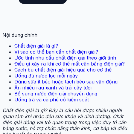
Nội dung chính
Chất điện giải là gì?
Vì sao cơ thể bạn cần chất điện giải?
Ước tính nhu cầu chất điện giải theo giới tính
Điều gì xảy ra khi cơ thể mất cân bằng điện giải?
Cách bù chất điện giải hiệu quả cho cơ thể
Uống đủ nước lọc mỗi ngày
Dùng sữa ít béo hoặc tách béo sau vận động
Ăn nhiều rau xanh và trái cây tươi
Bổ sung nước điện giải chuyên dụng
Uống trà và cà phê có kiểm soát
Chất điện giải là gì? Đây là câu hỏi được nhiều người
quan tâm khi nhắc đến sức khỏe và dinh dưỡng. Chất
điện giải đóng vai trò quan trọng trong việc duy trì cân
bằng nước, hỗ trợ chức năng thần kinh, cơ bắp và điều