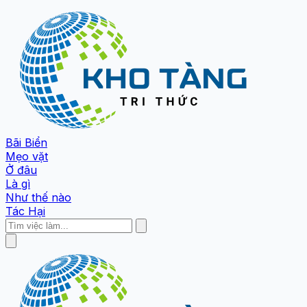
Bãi Biển
Mẹo vặt
Ở đâu
Là gì
Như thế nào
Tác Hại