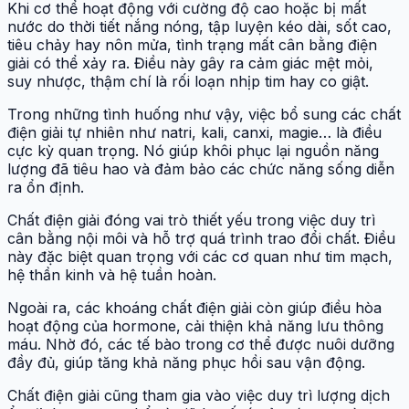
Khi cơ thể hoạt động với cường độ cao hoặc bị mất
nước do thời tiết nắng nóng, tập luyện kéo dài, sốt cao,
tiêu chảy hay nôn mửa, tình trạng mất cân bằng điện
giải có thể xảy ra. Điều này gây ra cảm giác mệt mỏi,
suy nhược, thậm chí là rối loạn nhịp tim hay co giật.
Trong những tình huống như vậy, việc bổ sung các chất
điện giải tự nhiên như natri, kali, canxi, magie… là điều
cực kỳ quan trọng. Nó giúp khôi phục lại nguồn năng
lượng đã tiêu hao và đảm bảo các chức năng sống diễn
ra ổn định.
Chất điện giải đóng vai trò thiết yếu trong việc duy trì
cân bằng nội môi và hỗ trợ quá trình trao đổi chất. Điều
này đặc biệt quan trọng với các cơ quan như tim mạch,
hệ thần kinh và hệ tuần hoàn.
Ngoài ra, các khoáng chất điện giải còn giúp điều hòa
hoạt động của hormone, cải thiện khả năng lưu thông
máu. Nhờ đó, các tế bào trong cơ thể được nuôi dưỡng
đầy đủ, giúp tăng khả năng phục hồi sau vận động.
Chất điện giải cũng tham gia vào việc duy trì lượng dịch