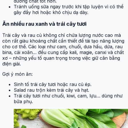
dưỡng chất tốt hơn.
Tránh uống sữa ngay trước khi tập luyện vì có thể
gây đầy hơi hoặc khó chịu dạ dày.
Ăn nhiều rau xanh và trái cây tươi
Trái cây và rau củ không chỉ chứa lượng nước cao mà
còn rất giàu khoáng chất cần thiết để tái tạo năng lượng
cho cơ thể. Các loại như cam, chuối, dưa hấu, dứa, rau
bina, cải xoăn… đều cung cấp kali, magie, canxi và chất
xơ – những yếu tố quan trọng trong việc giữ cân bằng
điện giải.
Gợi ý món ăn:
Sinh tố trái cây tươi hoặc rau củ ép.
Salad rau trộn kèm trái cây và hạt.
Trái cây tươi như chuối, kiwi, cam, lựu… dùng như
bữa phụ.