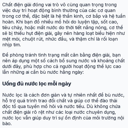
Chất điện giải đóng vai trò vô cùng quan trọng trong
việc duy trì hoạt động bình thường của các cơ quan
trong cơ thể, đặc biệt là hệ thần kinh, cơ bắp và hệ tuần
hoàn. Khi bạn đổ nhiều mồ hôi do luyện tập, sốt cao,
tiêu chảy, hoặc mất nước do thời tiết nắng nóng, cơ thể
sẽ bị thiếu hụt điện giải, gây nên hàng loạt biểu hiện như
mệt mỏi, chuột rút, nhức đầu, và thậm chí là rối loạn
nhịp tim.
Để phòng tránh tình trạng mất cân bằng điện giải, bạn
nên áp dụng một số cách bổ sung nước và khoáng chất
dưới đây, phù hợp cho cả người hoạt động thể lực cao
lẫn những ai cần bù nước hằng ngày:
Uống đủ nước lọc mỗi ngày
Nước lọc là cách đơn giản và tự nhiên nhất để bù nước,
hỗ trợ quá trình trao đổi chất và giúp cơ thể đào thải
độc tố qua tuyến mồ hôi và nước tiểu. Dù không chứa
chất điện giải rõ rệt như các loại nước chuyên dụng,
nước lọc vẫn giúp duy trì sự ổn định của môi trường nội
bào.