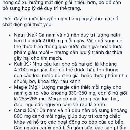
nóng có xu hướng mất điện giải nhiều hơn, do đó cần
bổ sung hợp lý để duy trì thể trạng.
Dưới đây là mức khuyến nghị hàng ngày cho một số
chất điện giải thiết yếu:
Natri (Na): Cả nam và nữ nên duy trì lượng natri
tiêu thụ dưới 2.000 mg mỗi ngày. Việc bổ sung có
thể thực hiện thông qua nước điện giải hoặc thực
phẩm giàu muối – nhưng cần lưu ý tránh dư thừa
gây hại cho tim mạch.
Kali (K): Nhu cầu kali cho cả hai giới là khoảng
4.700 mg/ngày. Kali có thể được hấp thu thông
qua các loại nước bù điện giải hoặc thực phẩm như
chuối, bơ, khoai tây, rau xanh.
Magie (Mg): Lượng magie cần thiết mỗi ngày cho
nam giới rơi vào khoảng 330–350 mg, còn ở nữ giới
là 255–265 mg. Magie có mặt trong các loại hạt,
đậu, ngũ cốc nguyên cám và rau lá xanh.
Canxi (Ca): Cả nam và nữ đều nên bổ sung khoảng
800 mg canxi mỗi ngày, giúp duy trì xương chắc
khỏe và hỗ trợ các hoạt động co bóp của cơ bắp.
Các nguồn canxi phổ biến gồm sữa, các sản phẩm