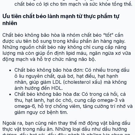
chất béo có lợi cho tim mạch và sức khỏe tổng thể.
Ưu tiên chất béo lành mạnh từ thực phẩm tự
nhiên
Chất béo không bão hòa là nhóm chất béo “tốt” cần
được ưu tiên bổ sung trong khẩu phần ăn hàng ngày.
Những nguồn chất béo này không chỉ cung cấp năng
lượng mà còn giúp ổn định lipid máu, ngăn ngừa xơ vữa
động mạch và hỗ trợ chức năng não bộ.
Chất béo không bão hòa đơn: Có nhiều trong dầu
ô liu nguyên chất, quả bơ, hạt điều, hạt hạnh
nhân, giúp giảm LDL (cholesterol xấu) mà không
ảnh hưởng đến HDL.
Chất béo không bão hòa đa: Có trong cá hồi, cá
thu, hạt lanh, hạt óc chó, cung cấp omega-3 và
omega-6, hỗ trợ chống viêm, tăng cường trí nhớ và
giảm nguy cơ bệnh tim.
Ngoài ra, bạn cũng nên thay thế mỡ động vật bằng dầu
thực vật trong nấu ăn. Những loại dầu như dầu hướng