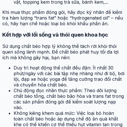
vật, topping kem trong trà sữa, bánh kem,...
Khi mua thực phẩm đóng gói, hãy đọc kỹ nhãn để kiểm
tra hàm lượng “trans fat” hoặc “hydrogenated oil” – nếu
có, hãy hạn chế hoặc loại bỏ khỏi khẩu phần ăn.
Kết hợp với lối sống và thói quen khoa học
Sử dụng chất béo hợp lý không thể tách rời khỏi thói
quen sống lành mạnh. Để chất béo phát huy tối đa lợi
ích mà không gây hại, bạn nên:
Duy trì hoạt động thể chất đều đặn: Ít nhất 30
phút/ngày với các bài tập nhẹ nhàng như đi bộ, bơi
lội, đạp xe hoặc yoga để tăng cường trao đổi chất
và chuyển hóa chất béo.
Chủ động đọc nhãn thực phẩm: Theo dõi lượng
chất béo tổng, chất béo bão hòa và trans fat trong
các sản phẩm đóng gói để kiểm soát lượng nạp
vào.
Không kiêng khem quá mức: Việc loại bỏ hoàn
toàn chất béo hoặc áp dụng chế độ ăn quá khắt
khe có thể khiến cơ thể thiếu hụt vitamin tan trong