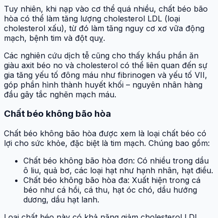
Tuy nhiên, khi nạp vào cơ thể quá nhiều, chất béo bão
hòa có thể làm tăng lượng cholesterol LDL (loại
cholesterol xấu), từ đó làm tăng nguy cơ xơ vữa động
mạch, bệnh tim và đột quỵ.
Các nghiên cứu dịch tễ cũng cho thấy khẩu phần ăn
giàu axit béo no và cholesterol có thể liên quan đến sự
gia tăng yếu tố đông máu như fibrinogen và yếu tố VII,
góp phần hình thành huyết khối – nguyên nhân hàng
đầu gây tắc nghẽn mạch máu.
Chất béo không bão hòa
Chất béo không bão hòa được xem là loại chất béo có
lợi cho sức khỏe, đặc biệt là tim mạch. Chúng bao gồm:
Chất béo không bão hòa đơn: Có nhiều trong dầu
ô liu, quả bơ, các loại hạt như hạnh nhân, hạt điều.
Chất béo không bão hòa đa: Xuất hiện trong cá
béo như cá hồi, cá thu, hạt óc chó, dầu hướng
dương, dầu hạt lanh.
Loại chất béo này có khả năng giảm cholesterol LDL