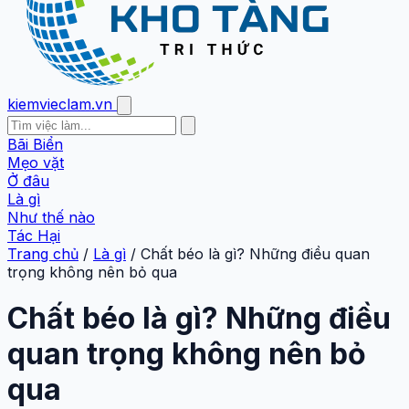
kiemvieclam.vn
Bãi Biển
Mẹo vặt
Ở đâu
Là gì
Như thế nào
Tác Hại
Trang chủ
/
Là gì
/
Chất béo là gì? Những điều quan
trọng không nên bỏ qua
Chất béo là gì? Những điều
quan trọng không nên bỏ
qua