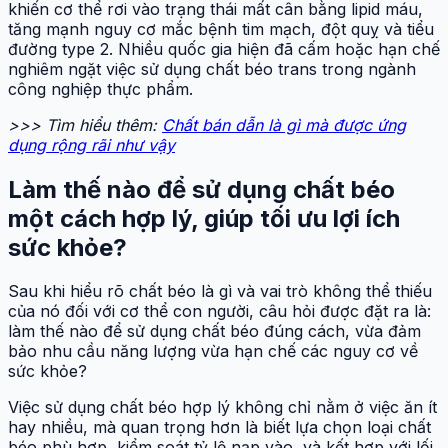
khiến cơ thể rơi vào trạng thái mất cân bằng lipid máu,
tăng mạnh nguy cơ mắc bệnh tim mạch, đột quỵ và tiểu
đường type 2. Nhiều quốc gia hiện đã cấm hoặc hạn chế
nghiêm ngặt việc sử dụng chất béo trans trong ngành
công nghiệp thực phẩm.
>>> Tìm hiểu thêm:
Chất bán dẫn là gì mà được ứng
dụng rộng rãi như vậy
Làm thế nào để sử dụng chất béo
một cách hợp lý, giúp tối ưu lợi ích
sức khỏe?
Sau khi hiểu rõ chất béo là gì và vai trò không thể thiếu
của nó đối với cơ thể con người, câu hỏi được đặt ra là:
làm thế nào để sử dụng chất béo đúng cách, vừa đảm
bảo nhu cầu năng lượng vừa hạn chế các nguy cơ về
sức khỏe?
Việc sử dụng chất béo hợp lý không chỉ nằm ở việc ăn ít
hay nhiều, mà quan trọng hơn là biết lựa chọn loại chất
béo phù hợp, kiểm soát tỷ lệ nạp vào, và kết hợp với lối