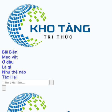
Bãi Biển
Mẹo vặt
Ở đâu
Là gì
Như thế nào
Tác Hại