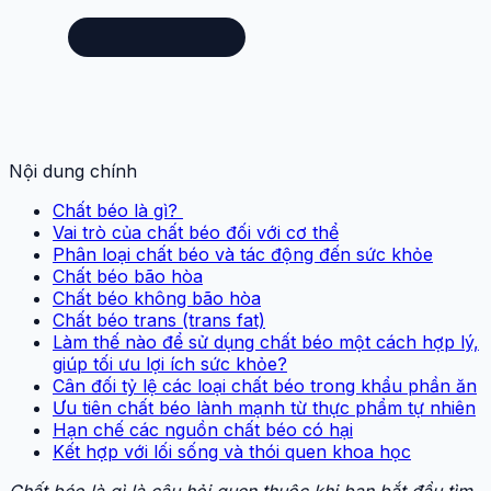
Nội dung chính
Chất béo là gì?
Vai trò của chất béo đối với cơ thể
Phân loại chất béo và tác động đến sức khỏe
Chất béo bão hòa
Chất béo không bão hòa
Chất béo trans (trans fat)
Làm thế nào để sử dụng chất béo một cách hợp lý,
giúp tối ưu lợi ích sức khỏe?
Cân đối tỷ lệ các loại chất béo trong khẩu phần ăn
Ưu tiên chất béo lành mạnh từ thực phẩm tự nhiên
Hạn chế các nguồn chất béo có hại
Kết hợp với lối sống và thói quen khoa học
Chất béo là gì là câu hỏi quen thuộc khi bạn bắt đầu tìm