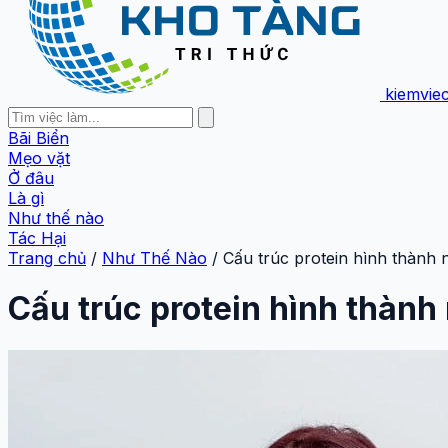
kiemvie
Bãi Biển
Mẹo vặt
Ở đâu
Là gì
Như thế nào
Tác Hại
Trang chủ
/
Như Thế Nào
/
Cấu trúc protein hình thành n
Cấu trúc protein hình thành 