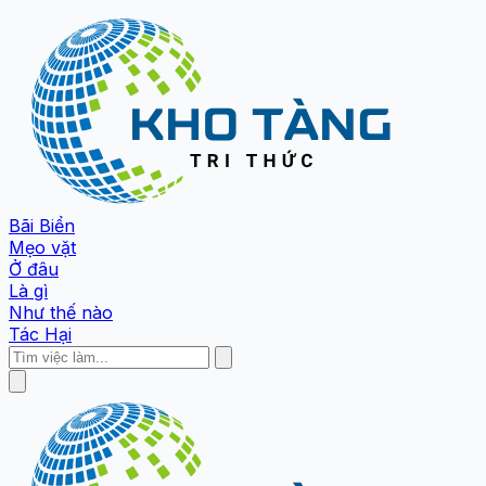
Bãi Biển
Mẹo vặt
Ở đâu
Là gì
Như thế nào
Tác Hại