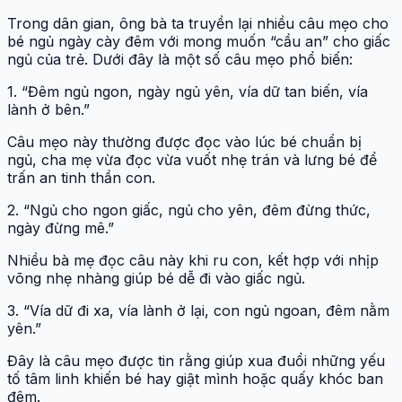
Trong dân gian, ông bà ta truyền lại nhiều câu mẹo cho
bé ngủ ngày cày đêm với mong muốn “cầu an” cho giấc
ngủ của trẻ. Dưới đây là một số câu mẹo phổ biến:
1. “Đêm ngủ ngon, ngày ngủ yên, vía dữ tan biến, vía
lành ở bên.”
Câu mẹo này thường được đọc vào lúc bé chuẩn bị
ngủ, cha mẹ vừa đọc vừa vuốt nhẹ trán và lưng bé để
trấn an tinh thần con.
2. “Ngủ cho ngon giấc, ngủ cho yên, đêm đừng thức,
ngày đừng mê.”
Nhiều bà mẹ đọc câu này khi ru con, kết hợp với nhịp
võng nhẹ nhàng giúp bé dễ đi vào giấc ngủ.
3. “Vía dữ đi xa, vía lành ở lại, con ngủ ngoan, đêm nằm
yên.”
Đây là câu mẹo được tin rằng giúp xua đuổi những yếu
tố tâm linh khiến bé hay giật mình hoặc quấy khóc ban
đêm.