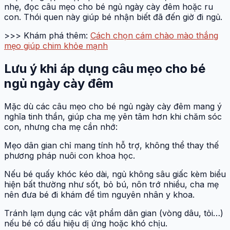
nhẹ, đọc câu mẹo cho bé ngủ ngày cày đêm hoặc ru
con. Thói quen này giúp bé nhận biết đã đến giờ đi ngủ.
>>> Khám phá thêm:
Cách chọn cám chào mào thắng
mẹo giúp chim khỏe mạnh
Lưu ý khi áp dụng câu mẹo cho bé
ngủ ngày cày đêm
Mặc dù các câu mẹo cho bé ngủ ngày cày đêm mang ý
nghĩa tinh thần, giúp cha mẹ yên tâm hơn khi chăm sóc
con, nhưng cha mẹ cần nhớ:
Mẹo dân gian chỉ mang tính hỗ trợ, không thể thay thế
phương pháp nuôi con khoa học.
Nếu bé quấy khóc kéo dài, ngủ không sâu giấc kèm biểu
hiện bất thường như sốt, bỏ bú, nôn trớ nhiều, cha mẹ
nên đưa bé đi khám để tìm nguyên nhân y khoa.
Tránh lạm dụng các vật phẩm dân gian (vòng dâu, tỏi…)
nếu bé có dấu hiệu dị ứng hoặc khó chịu.