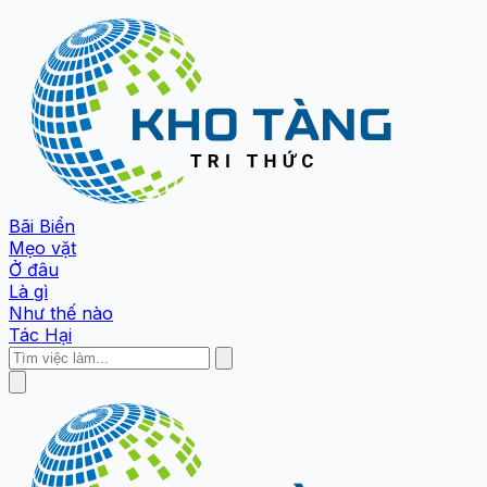
Bãi Biển
Mẹo vặt
Ở đâu
Là gì
Như thế nào
Tác Hại