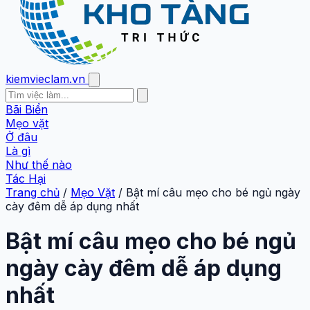
kiemvieclam.vn
Bãi Biển
Mẹo vặt
Ở đâu
Là gì
Như thế nào
Tác Hại
Trang chủ
/
Mẹo Vặt
/
Bật mí câu mẹo cho bé ngủ ngày
cày đêm dễ áp dụng nhất
Bật mí câu mẹo cho bé ngủ
ngày cày đêm dễ áp dụng
nhất