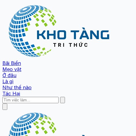
Bãi Biển
Mẹo vặt
Ở đâu
Là gì
Như thế nào
Tác Hại