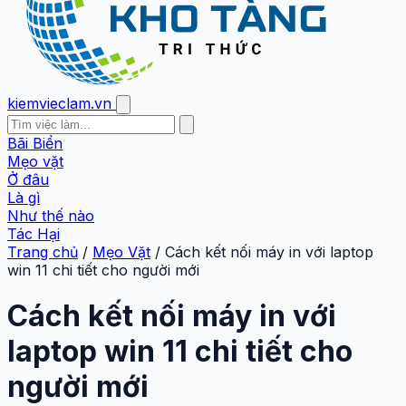
kiemvieclam.vn
Bãi Biển
Mẹo vặt
Ở đâu
Là gì
Như thế nào
Tác Hại
Trang chủ
/
Mẹo Vặt
/
Cách kết nối máy in với laptop
win 11 chi tiết cho người mới
Cách kết nối máy in với
laptop win 11 chi tiết cho
người mới