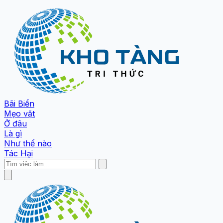
Bãi Biển
Mẹo vặt
Ở đâu
Là gì
Như thế nào
Tác Hại