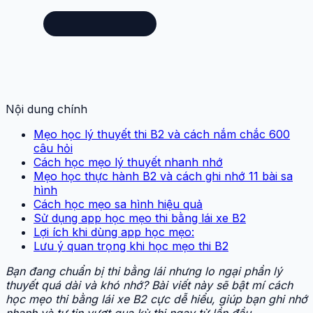
Nội dung chính
Mẹo học lý thuyết thi B2 và cách nắm chắc 600
câu hỏi
Cách học mẹo lý thuyết nhanh nhớ
Mẹo học thực hành B2 và cách ghi nhớ 11 bài sa
hình
Cách học mẹo sa hình hiệu quả
Sử dụng app học mẹo thi bằng lái xe B2
Lợi ích khi dùng app học mẹo:
Lưu ý quan trọng khi học mẹo thi B2
Bạn đang chuẩn bị thi bằng lái nhưng lo ngại phần lý
thuyết quá dài và khó nhớ? Bài viết này sẽ bật mí cách
học mẹo thi bằng lái xe B2 cực dễ hiểu, giúp bạn ghi nhớ
nhanh và tự tin vượt qua kỳ thi ngay từ lần đầu.