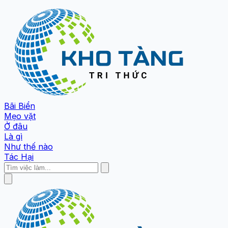
Bãi Biển
Mẹo vặt
Ở đâu
Là gì
Như thế nào
Tác Hại