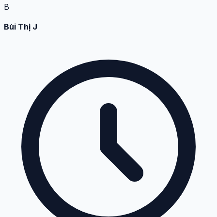
B
Bùi Thị J