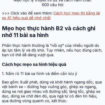
Mẹo học lý thuyết thi B2 và cách nắm chắc
600 câu hỏi
>>> Click vào để xem thêm:
Cách học mẹo thi bằng lái
xe A1 hiệu quả dễ nhớ nhất
Mẹo học thực hành B2 và cách ghi
nhớ 11 bài sa hình
Phần thực hành thường là “nỗi sợ” của nhiều người do
áp lực tâm lý và độ khó. Tuy nhiên, nếu học đúng cách,
bạn có thể dễ dàng vượt qua.
Cách học mẹo sa hình hiệu quả
1. Nắm rõ 11 bài sa hình và điểm cần lưu ý
Bao gồm: Xuất phát, dừng và khởi hành ngang dốc, qua
vệt bánh xe – đường hẹp vuông góc, ghép xe ngang,
dừng xe nơi giao nhau với đường sắt, tăng tốc, ghép xe
dọc, dừng xe chờ đèn đỏ, qua ngã tư có đèn tín hiệu,
qua đường vòng quanh co, kết thúc.