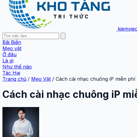
kiemvie
Bãi Biển
Mẹo vặt
Ở đâu
Là gì
Như thế nào
Tác Hại
Trang chủ
/
Mẹo Vặt
/
Cách cài nhạc chuông iP miễn phí
Cách cài nhạc chuông iP mi