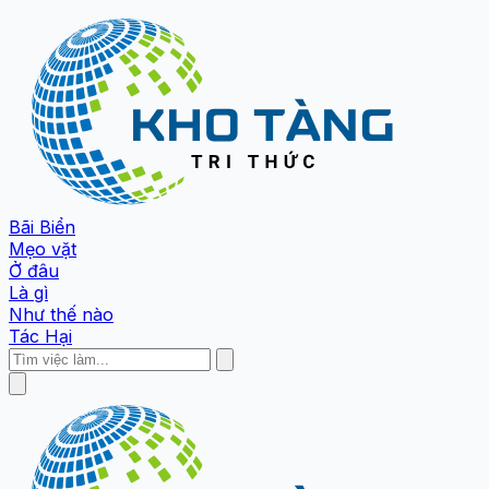
Bãi Biển
Mẹo vặt
Ở đâu
Là gì
Như thế nào
Tác Hại