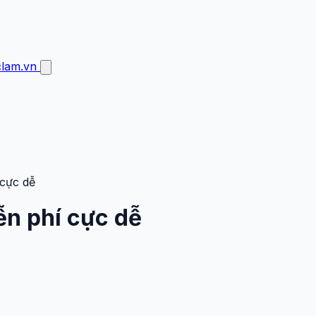
clam.vn
 cực dễ
ễn phí cực dễ