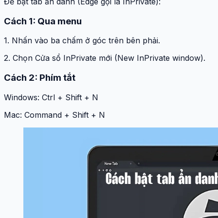
Để bật tab ẩn danh (Edge gọi là InPrivate):
Cách 1: Qua menu
1. Nhấn vào ba chấm ở góc trên bên phải.
2. Chọn Cửa sổ InPrivate mới (New InPrivate window).
Cách 2: Phím tắt
Windows: Ctrl + Shift + N
Mac: Command + Shift + N