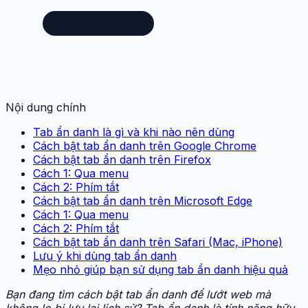
Nội dung chính
Tab ẩn danh là gì và khi nào nên dùng
Cách bật tab ẩn danh trên Google Chrome
Cách bật tab ẩn danh trên Firefox
Cách 1: Qua menu
Cách 2: Phím tắt
Cách bật tab ẩn danh trên Microsoft Edge
Cách 1: Qua menu
Cách 2: Phím tắt
Cách bật tab ẩn danh trên Safari (Mac, iPhone)
Lưu ý khi dùng tab ẩn danh
Mẹo nhỏ giúp bạn sử dụng tab ẩn danh hiệu quả
Bạn đang tìm cách bật tab ẩn danh để lướt web mà
không lo bị lưu lại lịch sử? Tab ẩn danh là tính năng hữu