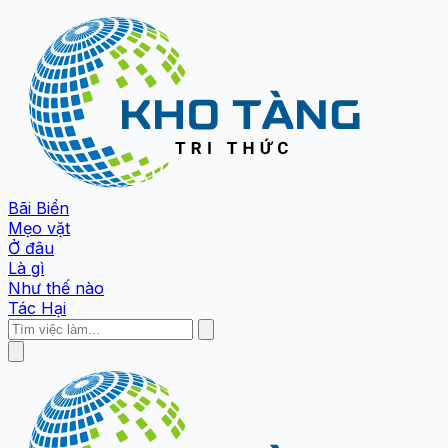
Bãi Biển
Mẹo vặt
Ở đâu
Là gì
Như thế nào
Tác Hại