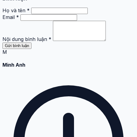
Họ và tên *
Email *
Nội dung bình luận *
Gửi bình luận
M
Minh Anh