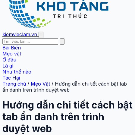
kiemvieclam.vn
Bãi Biển
Mẹo vặt
Ở đâu
Là gì
Như thế nào
Tác Hại
Trang chủ
/
Mẹo Vặt
/
Hướng dẫn chi tiết cách bật tab
ẩn danh trên trình duyệt web
Hướng dẫn chi tiết cách bật
tab ẩn danh trên trình
duyệt web