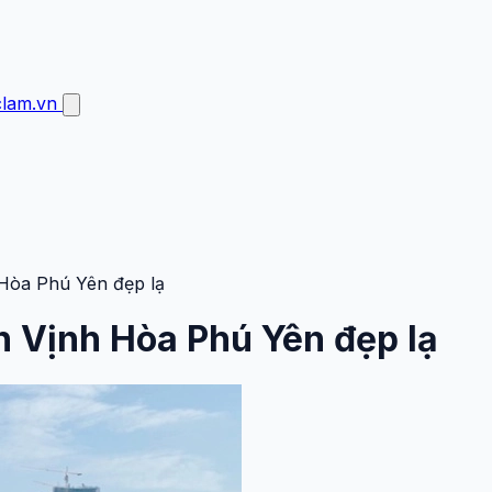
clam.vn
 Hòa Phú Yên đẹp lạ
ển Vịnh Hòa Phú Yên đẹp lạ