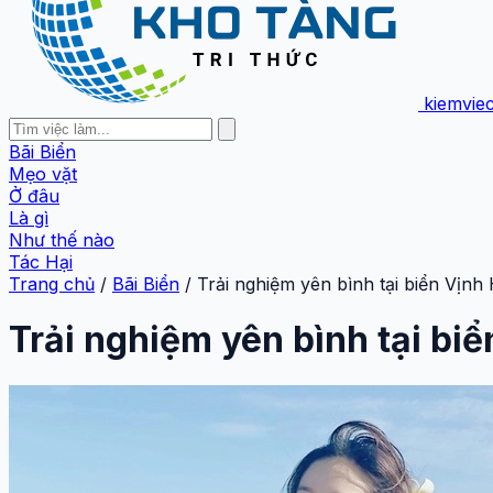
kiemvie
Bãi Biển
Mẹo vặt
Ở đâu
Là gì
Như thế nào
Tác Hại
Trang chủ
/
Bãi Biển
/
Trải nghiệm yên bình tại biển Vịnh
Trải nghiệm yên bình tại bi