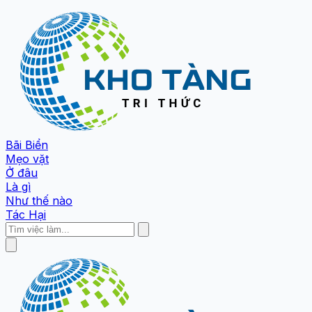
Bãi Biển
Mẹo vặt
Ở đâu
Là gì
Như thế nào
Tác Hại