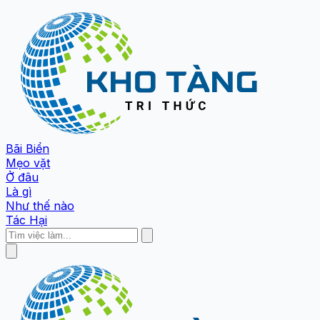
Bãi Biển
Mẹo vặt
Ở đâu
Là gì
Như thế nào
Tác Hại