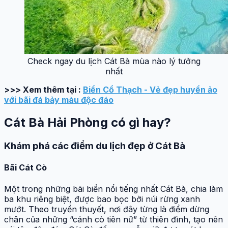
Check ngay du lịch Cát Bà mùa nào lý tưởng
nhất
>>> Xem thêm tại :
Biển Cổ Thạch - Vẻ đẹp huyền ảo
với bãi đá bảy màu độc đáo
Cát Bà Hải Phòng có gì hay?
Khám phá các điểm du lịch đẹp ở Cát Bà
Bãi Cát Cò
Một trong những bãi biển nổi tiếng nhất Cát Bà, chia làm
ba khu riêng biệt, được bao bọc bởi núi rừng xanh
mướt. Theo truyền thuyết, nơi đây từng là điểm dừng
chân của những “cánh cò tiên nữ” từ thiên đình, tạo nên