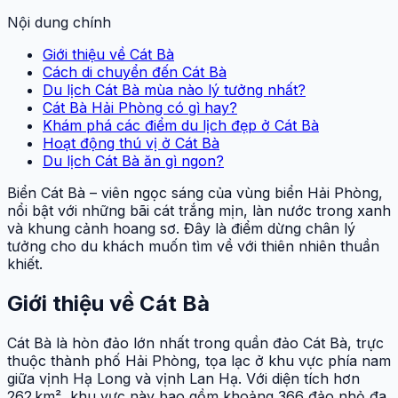
Nội dung chính
Giới thiệu về Cát Bà
Cách di chuyển đến Cát Bà
Du lịch Cát Bà mùa nào lý tưởng nhất?
Cát Bà Hải Phòng có gì hay?
Khám phá các điểm du lịch đẹp ở Cát Bà
Hoạt động thú vị ở Cát Bà
Du lịch Cát Bà ăn gì ngon?
Biển Cát Bà – viên ngọc sáng của vùng biển Hải Phòng,
nổi bật với những bãi cát trắng mịn, làn nước trong xanh
và khung cảnh hoang sơ. Đây là điểm dừng chân lý
tưởng cho du khách muốn tìm về với thiên nhiên thuần
khiết.
Giới thiệu về Cát Bà
Cát Bà là hòn đảo lớn nhất trong quần đảo Cát Bà, trực
thuộc thành phố Hải Phòng, tọa lạc ở khu vực phía nam
giữa vịnh Hạ Long và vịnh Lan Hạ. Với diện tích hơn
262 km², khu vực này bao gồm khoảng 366 đảo nhỏ đa