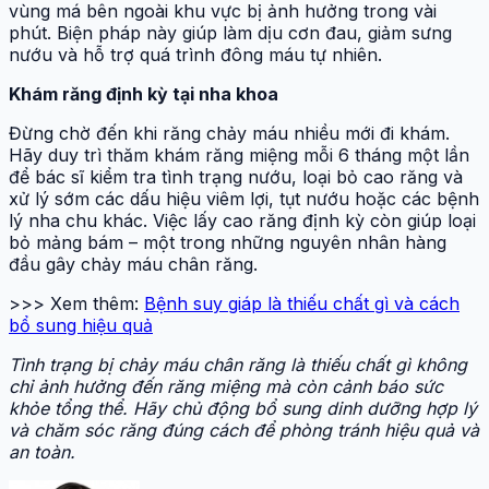
vùng má bên ngoài khu vực bị ảnh hưởng trong vài
phút. Biện pháp này giúp làm dịu cơn đau, giảm sưng
nướu và hỗ trợ quá trình đông máu tự nhiên.
Khám răng định kỳ tại nha khoa
Đừng chờ đến khi răng chảy máu nhiều mới đi khám.
Hãy duy trì thăm khám răng miệng mỗi 6 tháng một lần
để bác sĩ kiểm tra tình trạng nướu, loại bỏ cao răng và
xử lý sớm các dấu hiệu viêm lợi, tụt nướu hoặc các bệnh
lý nha chu khác. Việc lấy cao răng định kỳ còn giúp loại
bỏ mảng bám – một trong những nguyên nhân hàng
đầu gây chảy máu chân răng.
>>> Xem thêm:
Bệnh suy giáp là thiếu chất gì và cách
bổ sung hiệu quả
Tình trạng bị chảy máu chân răng là thiếu chất gì không
chỉ ảnh hưởng đến răng miệng mà còn cảnh báo sức
khỏe tổng thể. Hãy chủ động bổ sung dinh dưỡng hợp lý
và chăm sóc răng đúng cách để phòng tránh hiệu quả và
an toàn.