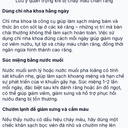
Lưu ý quan trọng khi bị chảy máu chân răng
Dùng chỉ nha khoa hằng ngày
Chỉ nha khoa là công cụ giúp làm sạch mảng bám và
thức ăn còn sót lại ở các kẽ răng – những vị trí mà bàn
chải thường không thể làm sạch hoàn toàn. Việc sử
dụng chỉ nha khoa đúng cách mỗi ngày giúp giảm nguy
cơ viêm nướu, tụt lợi và chảy máu chân răng, đồng thời
ngăn ngừa hình thành cao răng.
Súc miệng bằng nước muối
Nước muối sinh lý hoặc nước muối pha loãng có tính
sát khuẩn nhẹ, giúp làm sạch khoang miệng và hạn chế
sự phát triển của vi khuẩn gây hại. Súc miệng 1–2 lần
mỗi ngày, đặc biệt sau khi đánh răng hoặc ăn đồ ngọt,
có thể giúp giảm viêm, giảm sưng và hỗ trợ phục hồi
nướu đang bị tổn thương.
Chườm lạnh để giảm sưng và cầm máu
Nếu thấy nướu có dấu hiệu chảy máu, hãy dùng một
chiếc khăn sạch bọc viên đá nhỏ và chườm nhẹ lên