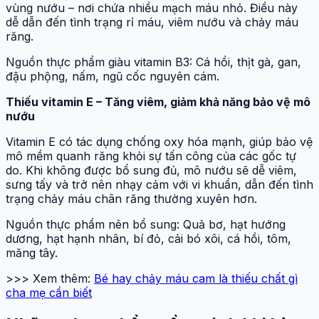
vùng nướu – nơi chứa nhiều mạch máu nhỏ. Điều này
dễ dẫn đến tình trạng rỉ máu, viêm nướu và chảy máu
răng.
Nguồn thực phẩm giàu vitamin B3: Cá hồi, thịt gà, gan,
đậu phộng, nấm, ngũ cốc nguyên cám.
Thiếu vitamin E – Tăng viêm, giảm khả năng bảo vệ mô
nướu
Vitamin E có tác dụng chống oxy hóa mạnh, giúp bảo vệ
mô mềm quanh răng khỏi sự tấn công của các gốc tự
do. Khi không được bổ sung đủ, mô nướu sẽ dễ viêm,
sưng tấy và trở nên nhạy cảm với vi khuẩn, dẫn đến tình
trạng chảy máu chân răng thường xuyên hơn.
Nguồn thực phẩm nên bổ sung: Quả bơ, hạt hướng
dương, hạt hạnh nhân, bí đỏ, cải bó xôi, cá hồi, tôm,
măng tây.
>>> Xem thêm:
Bé hay chảy máu cam là thiếu chất gì
cha mẹ cần biết