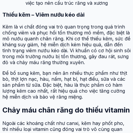
việc tạo nên cấu trúc răng và xương
Thiếu kẽm – Viêm nướu kéo dài
Kẽm là vi chất đóng vai trò quan trọng trong quá trình
chống viêm và phục hồi tổn thương mô mềm, đặc biệt là
mô nướu quanh chân răng. Khi cơ thể thiếu kẽm, sức đề
kháng suy giảm, hệ miễn dịch kém hiệu quả, dẫn đến
tình trạng viêm nướu kéo dài. Vi khuẩn có cơ hội sinh sôi
trong môi trường nướu bị tổn thương, gây đau rát, sưng
đỏ và chảy máu răng thường xuyên.
Để bổ sung kẽm, bạn nên ăn nhiều thực phẩm như thịt
bò, thịt lợn nạc, hàu, nấm, hạt bí, hạt điều, sữa và các
sản phẩm từ sữa. Đặc biệt, hàu là thực phẩm có hàm
lượng kẽm cao nhất, rất hiệu quả cho việc tăng cường
hệ miễn dịch và bảo vệ răng miệng.
Chảy máu chân răng do thiếu vitamin
Ngoài các khoáng chất như canxi, kẽm hay phốt pho,
thì nhiều loại vitamin cũng đóng vai trò vô cùng quan