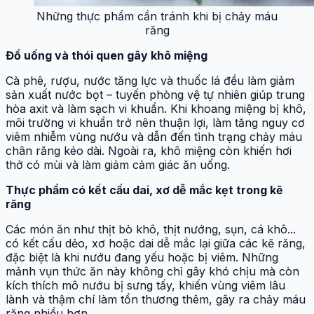
Những thực phẩm cần tránh khi bị chảy máu
răng
Đồ uống và thói quen gây khô miệng
Cà phê, rượu, nước tăng lực và thuốc lá đều làm giảm
sản xuất nước bọt – tuyến phòng vệ tự nhiên giúp trung
hòa axit và làm sạch vi khuẩn. Khi khoang miệng bị khô,
môi trường vi khuẩn trở nên thuận lợi, làm tăng nguy cơ
viêm nhiễm vùng nướu và dẫn đến tình trạng chảy máu
chân răng kéo dài. Ngoài ra, khô miệng còn khiến hơi
thở có mùi và làm giảm cảm giác ăn uống.
Thực phẩm có kết cấu dai, xơ dễ mắc kẹt trong kẽ
răng
Các món ăn như thịt bò khô, thịt nướng, sụn, cá khô...
có kết cấu dẻo, xơ hoặc dai dễ mắc lại giữa các kẽ răng,
đặc biệt là khi nướu đang yếu hoặc bị viêm. Những
mảnh vụn thức ăn này không chỉ gây khó chịu mà còn
kích thích mô nướu bị sưng tấy, khiến vùng viêm lâu
lành và thậm chí làm tổn thương thêm, gây ra chảy máu
răng nhiều hơn.