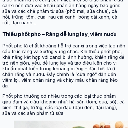
canxi nên đưa vào khẩu phần ăn hằng ngày bao gồm:
sữa và các chế phẩm từ sữa (phô mai, sữa chua), cá
hồi, trứng, tôm, cua, rau cải xanh, bông cải xanh, cà
rốt, đậu nành…
Thiếu phốt pho – Răng dễ lung lay, viêm nướu
Phốt pho là chất khoáng hỗ trợ canxi trong việc tạo nên
cấu trúc răng và xương vững chắc. Khi thiếu phốt pho,
khả năng kết hợp với canxi bị ảnh hưởng, khiến răng dễ
trở nên giòn, yếu, dễ lung lay và tạo điều kiện cho vi
khuẩn phát triển trong khoang miệng – đặc biệt là ở
chân răng và nướu. Đây chính là “cửa ngõ” dẫn đến
viêm lợi, viêm chân răng và chảy máu chân răng kéo
dài.
Phốt pho thường có nhiều trong các loại thực phẩm
giàu đạm và giàu khoáng như: hải sản (tôm, cua, sò), cá
biển, thịt gà, trứng, các loại đậu (đậu đen, đậu lăng),
sữa và các sản phẩm từ sữa.