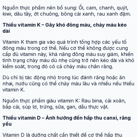
Nguồn thực phẩm nên bổ sung: Ổi, cam, chanh, quýt,
kiwi, dâu tây, ớt chuông, bông cải xanh, rau xanh đậm.
Thiếu vitamin K – Gây khó đông máu, chảy máu kéo
dài
Vitamin K tham gia vào quá trình tổng hợp các yếu tố
đông máu trong cơ thể. Nếu cơ thể không được cung
cấp đủ vitamin này, khả năng đông máu suy giảm, khiến
tình trạng chảy máu dù nhẹ cũng trở nên kéo dài và khó
kiểm soát, trong đó có cả chảy máu chân răng.
Dù chỉ bị tác động nhỏ trong lúc đánh răng hoặc ăn
nhai, nướu cũng có thể chảy máu lâu và nhiều nếu thiếu
vitamin K.
Nguồn thực phẩm giàu vitamin K: Rau bina, cải xoăn,
bắp cải, súp lơ, trứng, sữa, gan, dầu thực vật.
Thiếu vitamin D – Ảnh hưởng đến hấp thu canxi, răng
yếu
Vitamin D là dưỡng chất cần thiết để cơ thể hấp thụ