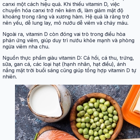
canxi một cách hiệu quả. Khi thiếu vitamin D, việc
chuyển hóa canxi trở nên kém đi, làm giảm mật độ
khoáng trong răng và xương hàm. Hệ quả là răng trở
nên yếu, dễ lung lay, mô nướu dễ viêm và chảy máu.
Ngoài ra, vitamin D còn đóng vai trò trong điều hòa
phản ứng viêm, giúp duy trì nướu khỏe mạnh và phòng
ngừa viêm nha chu.
Nguồn thực phẩm giàu vitamin D: Cá hồi, cá thu, trứng,
sữa, gan cá, các loại hạt (hạnh nhân, hạt điều), ánh
nắng mặt trời buổi sáng cũng giúp tổng hợp vitamin D tự
nhiên.