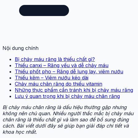
Nội dung chính
Bị chảy máu răng là thiếu chất gì?
Thiếu canxi – Răng yếu và dễ chảy máu
Thiếu phốt pho – Răng dễ lung lay, viêm nướu
Thiếu kẽm – Viêm nướu kéo dài
Chảy máu chân răng do thiếu vitamin
Những thực phẩm cần tránh khi bị chảy máu răng
Lưu ý quan trọng khi bị chảy máu chân răng
Bị chảy máu chân răng là dấu hiệu thường gặp nhưng
không nên chủ quan. Nhiều người thắc mắc bị chảy máu
chân răng là thiếu chất gì và làm sao để bổ sung đúng
cách. Bài viết dưới đây sẽ giúp bạn giải đáp chi tiết và
khoa học nhất.