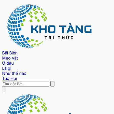
Bãi Biển
Mẹo vặt
Ở đâu
Là gì
Như thế nào
Tác Hại